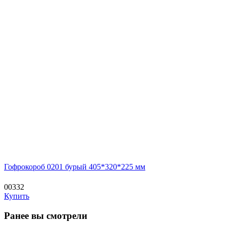
Гофрокороб 0201 бурый 405*320*225 мм
00332
Купить
Ранее вы смотрели