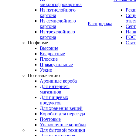
микрогофрокартона
Из пятислойного
Рекв
картона
Соци
Из семислойного
отве
Распродажа
картона
Сер
Из трехслойного
Наши
картона
ГОС
По форме
Стат
Высокие
Квадратные
Плоские
Прямоугольные
Узкие
По назначению
Архивные короба
Для интернет-
магазинов
Для пищевых
продуктов
Для хранения вещей
Коробки для переезда
Почтовые
Упаковочные коробки
Для бытовой техники
Для канцтоваров