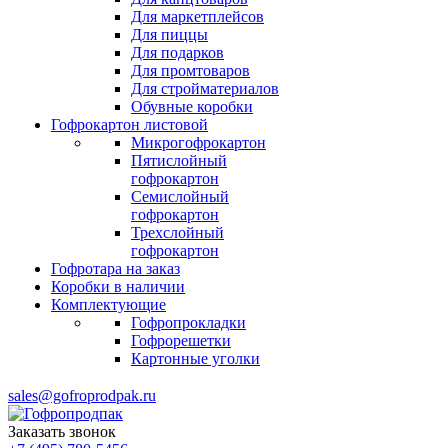
Для маркетплейсов
Для пиццы
Для подарков
Для промтоваров
Для стройматериалов
Обувные коробки
Гофрокартон листовой
Микрогофрокартон
Пятислойный
гофрокартон
Семислойный
гофрокартон
Трехслойный
гофрокартон
Гофротара на заказ
Коробки в наличии
Комплектующие
Гофропрокладки
Гофрорешетки
Картонные уголки
sales@gofroprodpak.ru
Заказать звонок