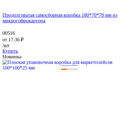
Продолговатая самосборная коробка 180*70*70 мм из
микрогофрокартона
00516
от
17.36
₽
/шт
Купить
Новинка
—
—
—