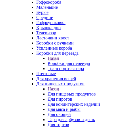
Гофрокороба
Маленькие
Бурые
Средние
Гофроупаковка
Крышка дно
Телевизор
Ласточкин хвост
Коробки с ручками
Усиленные короба
Коробки для переезда
Назад
Коробки для переезда
Транспортная тара
Почтовые
Для хранения вещей
Для пищевых продуктов
Назад
Для пищевых продуктов
Для пирогов
Для кондитерских изделий
Для мяса и рыбы
Для овощей
Тара для арбузов и дынь
Для тортов