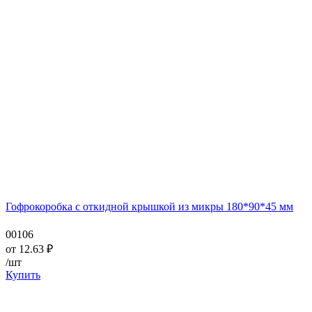
Гофрокоробка с откидной крышкой из микры 180*90*45 мм
00106
от
12.63
₽
/шт
Купить
—
—