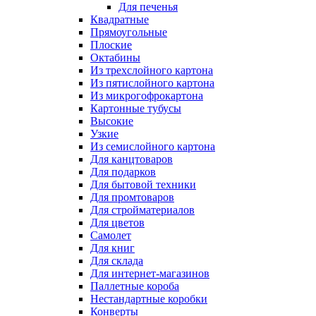
Для печенья
Квадратные
Прямоугольные
Плоские
Октабины
Из трехслойного картона
Из пятислойного картона
Из микрогофрокартона
Картонные тубусы
Высокие
Узкие
Из семислойного картона
Для канцтоваров
Для подарков
Для бытовой техники
Для промтоваров
Для стройматериалов
Для цветов
Самолет
Для книг
Для склада
Для интернет-магазинов
Паллетные короба
Нестандартные коробки
Конверты