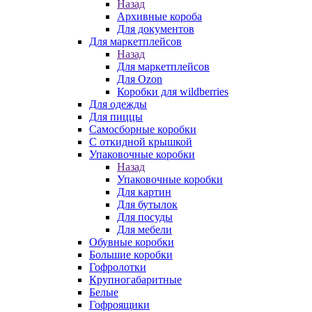
Назад
Архивные короба
Для документов
Для маркетплейсов
Назад
Для маркетплейсов
Для Ozon
Коробки для wildberries
Для одежды
Для пиццы
Самосборные коробки
С откидной крышкой
Упаковочные коробки
Назад
Упаковочные коробки
Для картин
Для бутылок
Для посуды
Для мебели
Обувные коробки
Большие коробки
Гофролотки
Крупногабаритные
Белые
Гофроящики