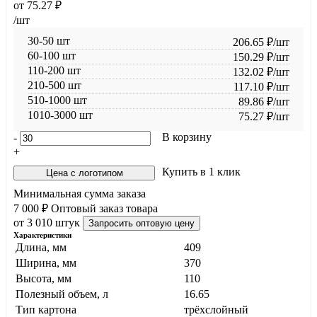
от
75.27
₽
/шт
30-50 шт
206.65
₽
/шт
60-100 шт
150.29
₽
/шт
110-200 шт
132.02
₽
/шт
210-500 шт
117.10
₽
/шт
510-1000 шт
89.86
₽
/шт
1010-3000 шт
75.27
₽
/шт
В корзину
-
+
Купить в 1 клик
Цена с логотипом
Минимальная сумма заказа
7 000 ₽
Оптовый заказ товара
от 3 010 штук
Запросить оптовую цену
Характеристики
Длина, мм
409
Ширина, мм
370
Высота, мм
110
Полезный объем, л
16.65
Тип картона
трёхслойный