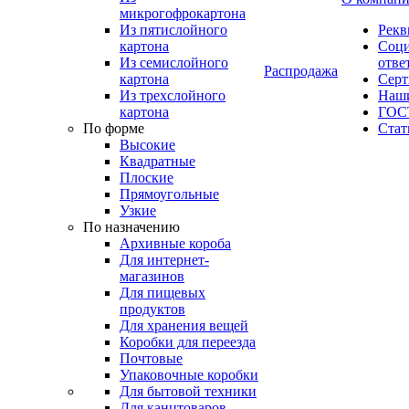
микрогофрокартона
Из пятислойного
Рекв
картона
Соци
Из семислойного
отве
Распродажа
картона
Сер
Из трехслойного
Наши
картона
ГОС
По форме
Стат
Высокие
Квадратные
Плоские
Прямоугольные
Узкие
По назначению
Архивные короба
Для интернет-
магазинов
Для пищевых
продуктов
Для хранения вещей
Коробки для переезда
Почтовые
Упаковочные коробки
Для бытовой техники
Для канцтоваров