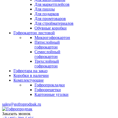
Для маркетплейсов
Для пиццы
Для подарков
Для промтоваров
Для стройматериалов
Обувные коробки
Гофрокартон листовой
Микрогофрокартон
Пятислойный
гофрокартон
Семислойный
гофрокартон
Трехслойный
гофрокартон
Гофротара на заказ
Коробки в наличии
Комплектующие
Гофропрокладки
Гофрорешетки
Картонные уголки
sales@gofroprodpak.ru
Заказать звонок