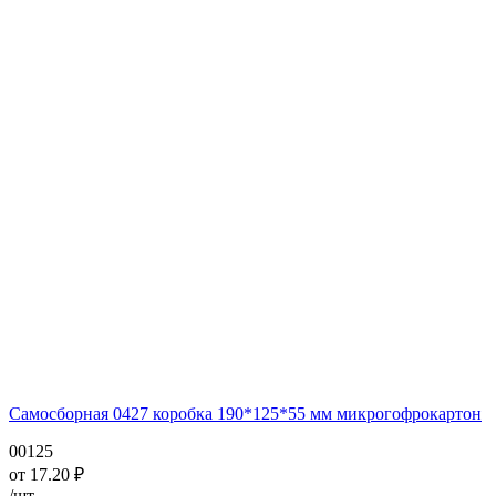
Самосборная 0427 коробка 190*125*55 мм микрогофрокартон
00125
от
17.20
₽
/шт