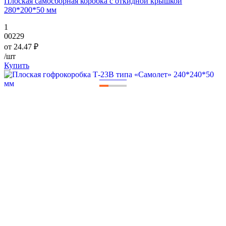
Плоская самосборная коробка с откидной крышкой
280*200*50 мм
1
00229
от
24.47
₽
/шт
Купить
—
—
—