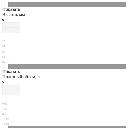
Показать
Высота, мм
20
35
50
65
80
Показать
Полезный объем, л
0.67
4.67
8.67
12.67
16.63