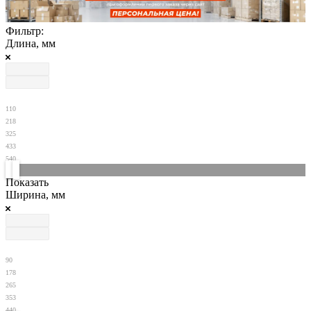
Фильтр:
Длина, мм
110
218
325
433
540
Показать
Ширина, мм
90
178
265
353
440