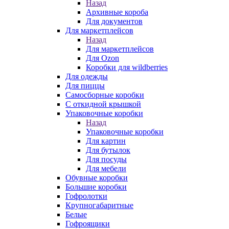
Назад
Архивные короба
Для документов
Для маркетплейсов
Назад
Для маркетплейсов
Для Ozon
Коробки для wildberries
Для одежды
Для пиццы
Самосборные коробки
С откидной крышкой
Упаковочные коробки
Назад
Упаковочные коробки
Для картин
Для бутылок
Для посуды
Для мебели
Обувные коробки
Большие коробки
Гофролотки
Крупногабаритные
Белые
Гофроящики