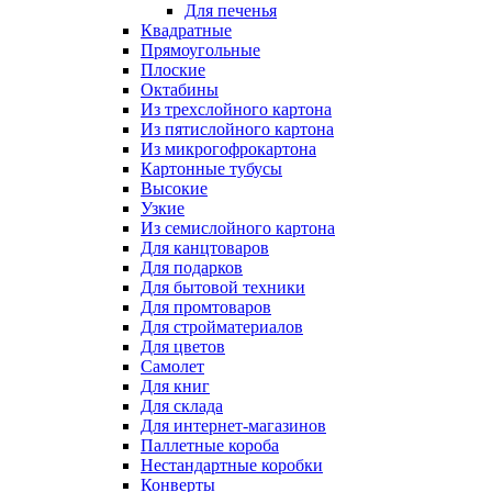
Для печенья
Квадратные
Прямоугольные
Плоские
Октабины
Из трехслойного картона
Из пятислойного картона
Из микрогофрокартона
Картонные тубусы
Высокие
Узкие
Из семислойного картона
Для канцтоваров
Для подарков
Для бытовой техники
Для промтоваров
Для стройматериалов
Для цветов
Самолет
Для книг
Для склада
Для интернет-магазинов
Паллетные короба
Нестандартные коробки
Конверты