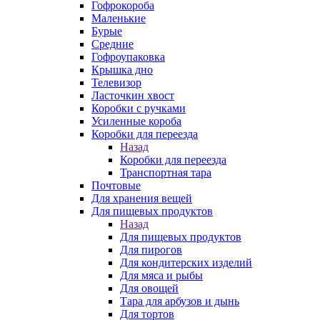
Гофрокороба
Маленькие
Бурые
Средние
Гофроупаковка
Крышка дно
Телевизор
Ласточкин хвост
Коробки с ручками
Усиленные короба
Коробки для переезда
Назад
Коробки для переезда
Транспортная тара
Почтовые
Для хранения вещей
Для пищевых продуктов
Назад
Для пищевых продуктов
Для пирогов
Для кондитерских изделий
Для мяса и рыбы
Для овощей
Тара для арбузов и дынь
Для тортов