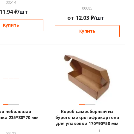
00514
00085
11.94
₽
/шт
от
12.03
₽
/шт
Купить
Купить
—
—
—
—
—
—
ая небольшая
Короб самосборный из
чка 235*80*70 мм
бурого микрогофрокартона
для упаковки 170*90*50 мм
1
00172