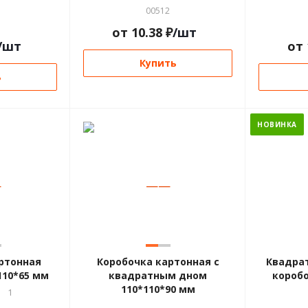
00512
от
10.38
₽
/шт
/шт
от
Купить
ь
НОВИНКА
—
—
—
ртонная
Коробочка картонная с
Квадра
110*65 мм
квадратным дном
коробо
110*110*90 мм
1