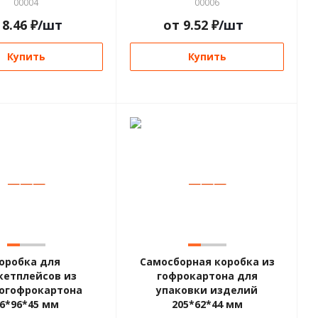
00004
00006
т
8.46
₽
/шт
от
9.52
₽
/шт
Купить
Купить
—
—
—
—
—
—
оробка для
Самосборная коробка из
кетплейсов из
гофрокартона для
огофрокартона
упаковки изделий
6*96*45 мм
205*62*44 мм