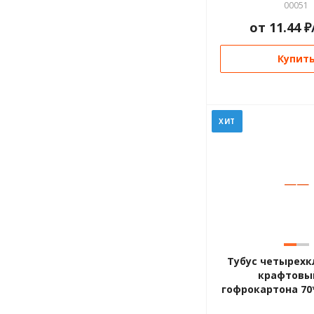
00051
от
11.44
₽
Купит
ХИТ
—
—
Тубус четырех
крафтовы
гофрокартона 70