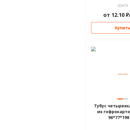
00479
от
12.10
₽
Купит
—
—
Тубус четырех
из гофрокарто
96*77*198