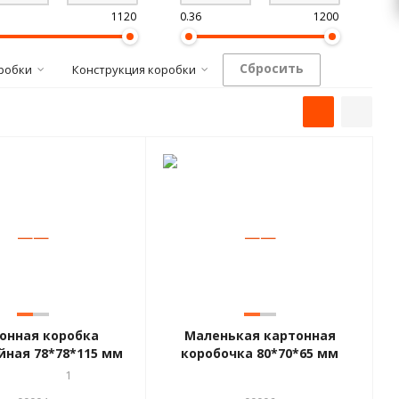
1120
0.36
1200
Сбросить
робки
Конструкция коробки
—
—
—
—
онная коробка
Маленькая картонная
йная 78*78*115 мм
коробочка 80*70*65 мм
1