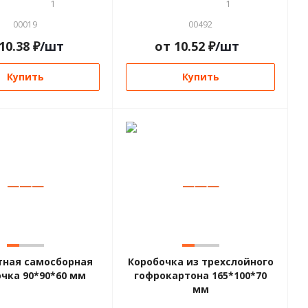
1
1
00019
00492
10.38
₽
/шт
от
10.52
₽
/шт
Купить
Купить
—
—
—
—
—
—
тная самосборная
Коробочка из трехслойного
чка 90*90*60 мм
гофрокартона 165*100*70
мм