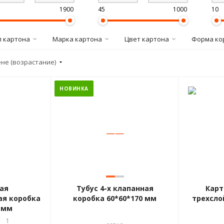
1900
45
1000
10
п картона
Марка картона
Цвет картона
Форма ко
ене (возрастание)
НОВИНКА
—
—
ая
Тубус 4-х клапанная
Карт
ая коробка
коробка 60*60*170 мм
трехсло
 мм
1