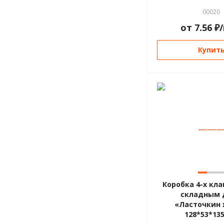
00020
от
7.56
₽
Купит
—
—
Коробка 4-х кла
складным 
«Ласточкин 
128*53*13