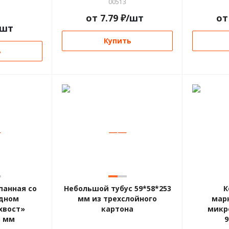
00513
от
7.79
₽
/шт
о
/шт
Купить
ь
—
—
—
панная со
Небольшой тубус 59*58*253
К
дном
мм из трехслойного
мар
хвост»
картона
микр
5 мм
9