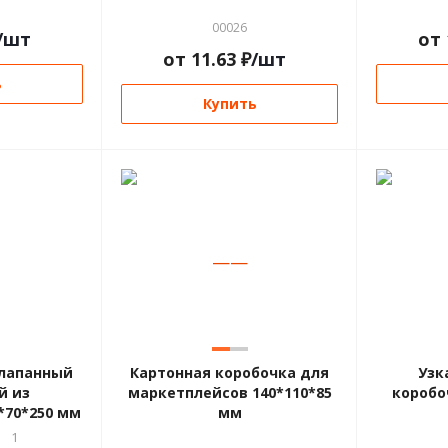
00026
/шт
от
от
11.63
₽
/шт
ь
Купить
—
—
клапанный
Картонная коробочка для
Узк
й из
маркетплейсов 140*110*85
коробо
*70*250 мм
мм
1