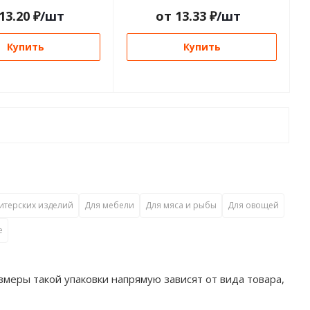
13.20
₽
/шт
от
13.33
₽
/шт
Купить
Купить
итерских изделий
Для мебели
Для мяса и рыбы
Для овощей
е
еры такой упаковки напрямую зависят от вида товара,