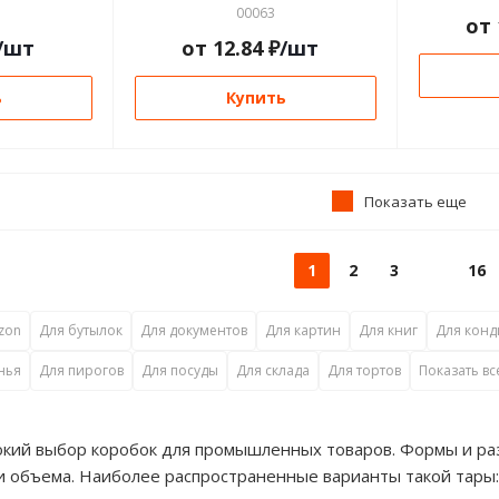
00063
от
/шт
от
12.84
₽
/шт
ь
Купить
Показать еще
1
2
3
16
zon
Для бутылок
Для документов
Для картин
Для книг
Для конд
нья
Для пирогов
Для посуды
Для склада
Для тортов
Показать вс
ий выбор коробок для промышленных товаров. Формы и разм
и объема. Наиболее распространенные варианты такой тары: