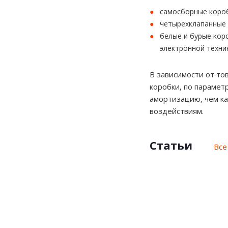
самосборные короб
четырехклапанные 
белые и бурые кор
электронной техник
В зависимости от то
коробки, по парамет
амортизацию, чем ка
воздействиям.
Статьи
Все
Картонные
Гофротара
коробки
Гофротара
представляет