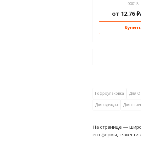
00018
от
12.76
₽
Купит
Гофроупаковка
Для O
Для одежды
Для пече
На странице — широк
его формы, тяжести 