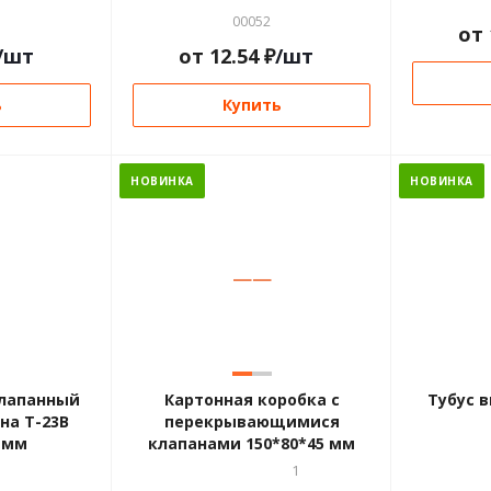
00052
от
/шт
от
12.54
₽
/шт
ь
Купить
НОВИНКА
НОВИНКА
—
—
клапанный
Картонная коробка с
Тубус в
на Т-23В
перекрывающимися
 мм
клапанами 150*80*45 мм
1