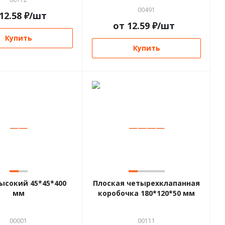
00491
12.58
₽
/шт
от
12.59
₽
/шт
Купить
Купить
—
—
—
—
—
—
ысокий 45*45*400
Плоская четырехклапанная
мм
коробочка 180*120*50 мм
00001
00111