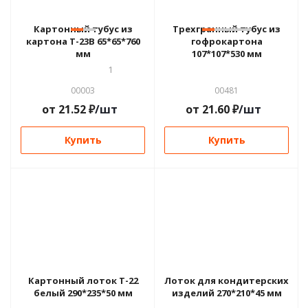
Картонный тубус из
Трехгранный тубус из
картона Т-23В 65*65*760
гофрокартона
мм
107*107*530 мм
1
00003
00481
от
21.52
₽
/шт
от
21.60
₽
/шт
Купить
Купить
Картонный лоток Т-22
Лоток для кондитерских
белый 290*235*50 мм
изделий 270*210*45 мм