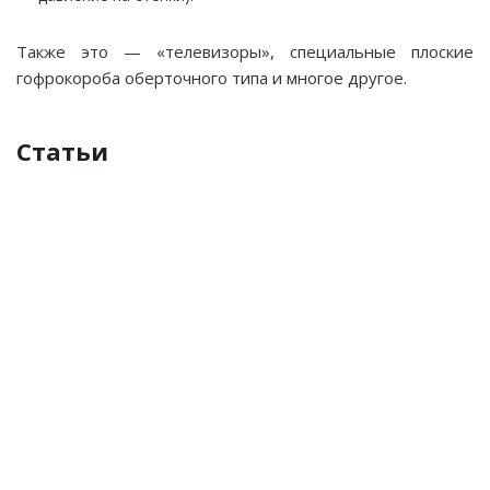
Также это — «телевизоры», специальные плоские
гофрокороба оберточного типа и многое другое.
Статьи
Штанцформа
Наполнители
Крафт-
Упаковочная
Упаковочные
Воздушно-
для
картон
бумага
пакеты
пузырчатая
коробок
пленка
ВПП
Картон
с
крафт
оборотом
—
один
из
распространенных