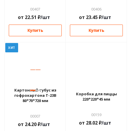
00407
00406
от
22.51
₽
/шт
от
23.45
₽
/шт
Купить
Купить
ХИТ
—
—
Картонный тубус из
Коробка для пиццы
гофрокартона Т-23В
220*220*45 мм
80*70*720 мм
00159
00007
от
28.02
₽
/шт
от
24.20
₽
/шт