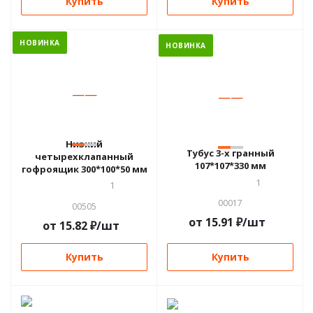
Купить
Купить
НОВИНКА
НОВИНКА
—
—
—
—
Низкий
Тубус 3-х гранный
четырехклапанный
107*107*330 мм
гофроящик 300*100*50 мм
1
1
00017
00505
от
15.91
₽
/шт
от
15.82
₽
/шт
Купить
Купить