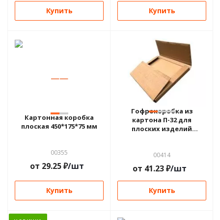
Купить
Купить
—
—
—
—
—
Гофрокоробка из
Картонная коробка
картона П-32 для
плоская 450*175*75 мм
плоских изделий
320*320*30 мм
00355
00414
от
29.25
₽
/шт
от
41.23
₽
/шт
Купить
Купить