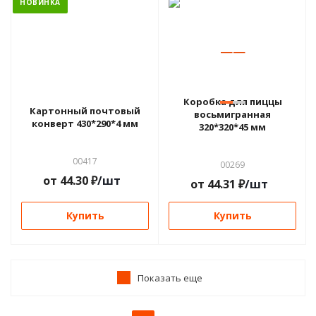
НОВИНКА
—
—
Коробка для пиццы
Картонный почтовый
восьмигранная
конверт 430*290*4 мм
320*320*45 мм
00417
00269
от
44.30
₽
/шт
от
44.31
₽
/шт
Купить
Купить
Показать еще