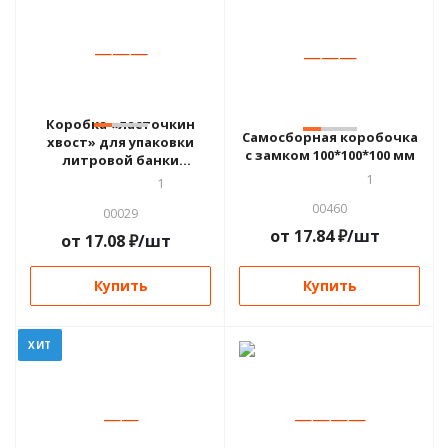
—
—
—
—
—
—
Коробка «ласточкин
Самосборная коробочка
хвост» для упаковки
с замком 100*100*100 мм
литровой банки
115*115*135 мм
1
1
00460
00029
от
17.84
₽
/шт
от
17.08
₽
/шт
Купить
Купить
ХИТ
—
—
—
—
—
—