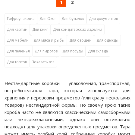
1
2
Гофроупаковка
Для Ozon
Для бутылок
Для документов
Для картин
Для книг
Для кондитерских изделий
Для мебели
Для мяса и рыбы
Для овощей
Для одежды
Для печенья
Для пирогов
Для посуды
Для склада
Для тортов
Показать все
Нестандартные коробки — упаковочная, транспортная,
потребительская тара, которая используется для
хранения и перевозки предметов (или сразу нескольких
товаров) нестандартной формы. По своему крою такие
короба часто не являются классическими самосборными
или четырехклапанными, однако они оптимально
подходят для упаковки определенных предметов. Тара
может иметь особый крой, собранные коробки могут