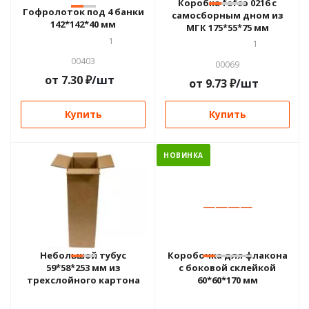
Коробка fefco 0216 с
Гофролоток под 4 банки
самосборным дном из
142*142*40 мм
МГК 175*55*75 мм
1
1
00403
00069
от
7.30
₽
/шт
от
9.73
₽
/шт
Купить
Купить
НОВИНКА
—
—
—
—
—
—
Небольшой тубус
Коробочка для флакона
59*58*253 мм из
с боковой склейкой
трехслойного картона
60*60*170 мм