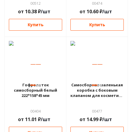
00512
00474
от
10.38
₽
/шт
от
10.60
₽
/шт
Купить
Купить
—
—
—
—
Гофролоток
Самосборная маленькая
самосборный белый
коробка с боковым
222*158*45 мм
клапаном для косметики
70*70*160 мм
00404
00477
от
11.01
₽
/шт
от
14.99
₽
/шт