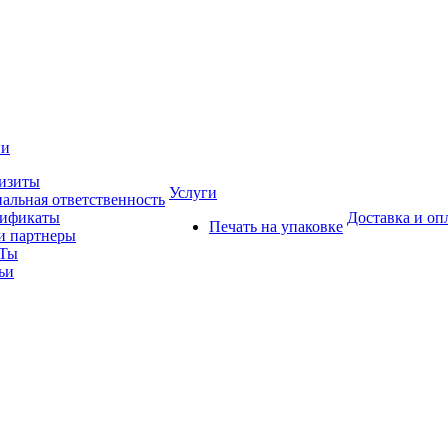
ии
изиты
Услуги
альная ответственность
тификаты
Доставка и оп
Печать на упаковке
 партнеры
Ты
ьи