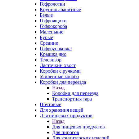
Гофролотки
Крупногабаритные
Белые
Гофроящики
Гофрокороба
Маленькие
Бурые
Средние
Гофроупаковка
Крышка дно
Телевизор
Ласточкин хвост
Коробки с ручками
Усиленные короба
Коробки для переезда
Назад
Коробки для переезда
Транспортная тара
Почтовые
Для хранения вещей
Для пищевых продуктов
Назад
Для пищевых продуктов
Для пирогов
Для кондитерских изделий