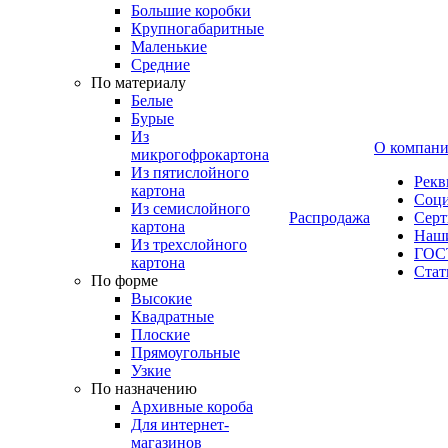
Большие коробки
Крупногабаритные
Маленькие
Средние
По материалу
Белые
Бурые
Из
О компан
микрогофрокартона
Из пятислойного
Рекв
картона
Соци
Из семислойного
Распродажа
Сер
картона
Наши
Из трехслойного
ГОС
картона
Стат
По форме
Высокие
Квадратные
Плоские
Прямоугольные
Узкие
По назначению
Архивные короба
Для интернет-
магазинов