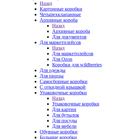
Назад
Картонные коробки
Четырехклапанные
Архивные короба
Назад
Архивные короба
Для документов
Для маркетплейсов
Назад
Для маркетплейсов
Для Ozon
Коробки для wildberries
Для одежды
Для пиццы
Самосборные коробки
С откидной крышкой
Упаковочные коробки
Назад
Упаковочные коробки
Для картин
Для бутылок
Для посуды
Для мебели
Обувные коробки
Большие коробки