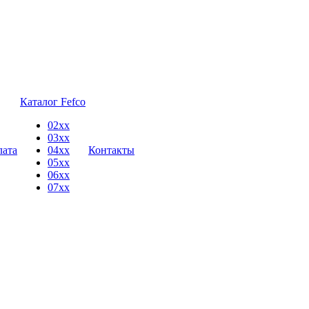
Каталог Fefco
02xx
03xx
лата
04xx
Контакты
05xx
06xx
07xx