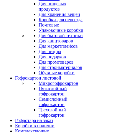
Для пищевых
продуктов
Для хранения вещей
Коробки для переезда
Почтовые
Упаковочные коробки
Для бытовой техники
Для канцтоваров
Для маркетплейсов
Для пиццы
Для подарков
Для промтоваров
Для стройматериалов
Обувные коробки
Гофрокартон листовой
Микрогофрокартон
Пятислойный
гофрокартон
Семислойный
гофрокартон
Трехслойный
гофрокартон
Гофротара на заказ
Коробки в наличии
Комплектующие