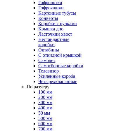
Гофролотки
Гофроящики
Картонные тубусы
Конверты
Коробки с ручками
Крышка дно
Ласточкин хвост
Нестандартные
коробки
Октабины
С откидной крышкой
Самолет
Самосборные коробки
Телевизор
Усиленные короба
Четырехклапанные
По размеру
100 мм
200 мм
300 мм
400 мм
50 мм
500 мм
600 мм
700 мм