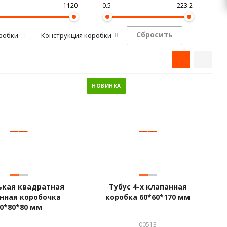
1120
0.5
223.2
Сбросить
робки
Конструкция коробки
НОВИНКА
—
—
—
—
ькая квадратная
Тубус 4-х клапанная
нная коробочка
коробка 60*60*170 мм
0*80*80 мм
00513