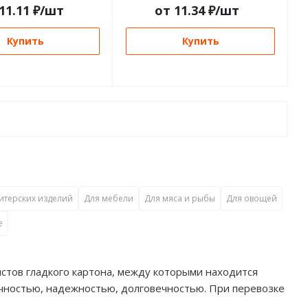
11.11
₽
/шт
от
11.34
₽
/шт
Купить
Купить
итерских изделий
Для мебели
Для мяса и рыбы
Для овощей
е
истов гладкого картона, между которыми находится
чностью, надежностью, долговечностью. При перевозке