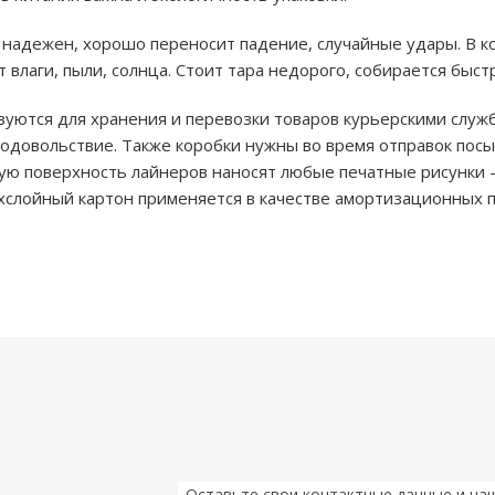
надежен, хорошо переносит падение, случайные удары. В к
 влаги, пыли, солнца. Стоит тара недорого, собирается быст
уются для хранения и перевозки товаров курьерскими служб
одовольствие. Также коробки нужны во время отправок посы
кую поверхность лайнеров наносят любые печатные рисунки 
хслойный картон применяется в качестве амортизационных п
Оставьте свои контактные данные и на