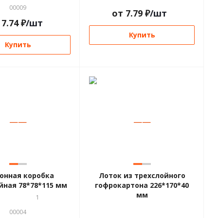
00009
от
7.79
₽
/шт
т
7.74
₽
/шт
Купить
Купить
—
—
—
—
онная коробка
Лоток из трехслойного
йная 78*78*115 мм
гофрокартона 226*170*40
мм
1
00004