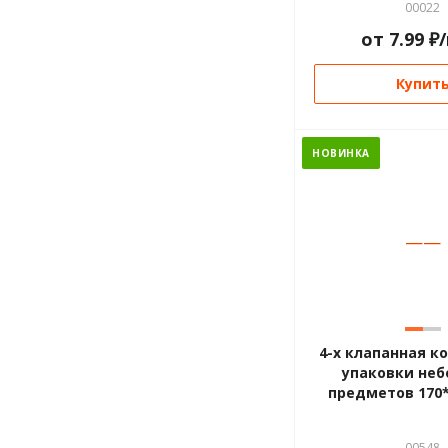
00022
от
7.99
₽
Купит
НОВИНКА
—
—
4-х клапанная к
упаковки не
предметов 170
00548