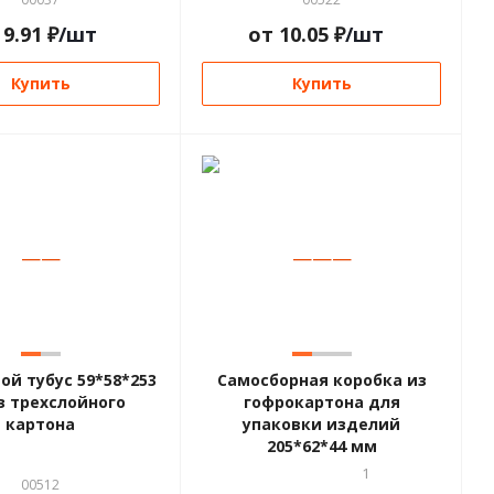
т
9.91
₽
/шт
от
10.05
₽
/шт
Купить
Купить
—
—
—
—
—
й тубус 59*58*253
Самосборная коробка из
з трехслойного
гофрокартона для
картона
упаковки изделий
205*62*44 мм
1
00512