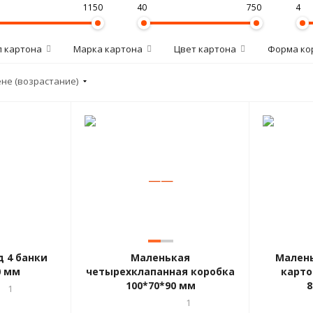
1150
40
750
4
п картона
Марка картона
Цвет картона
Форма ко
ене (возрастание)
—
—
 4 банки
Маленькая
Мален
0 мм
четырехклапанная коробка
карто
100*70*90 мм
8
1
1