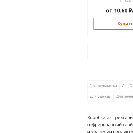
00474
от
10.60
₽
Купит
Гофроупаковка
Для O
Для одежды
Для пече
Коробки из трехслой
гофрированный слой
и хранении продукто