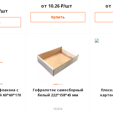
от
10.26
₽
/шт
от
/шт
Купить
ь
—
—
—
флакона с
Гофролоток самосборный
Плоск
 60*60*170
белый 222*158*45 мм
картон
00404