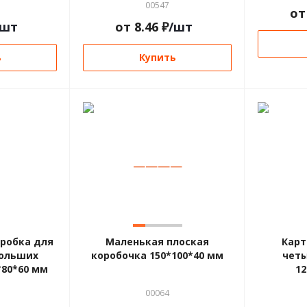
00547
о
/шт
от
8.46
₽
/шт
ь
Купить
—
—
—
—
оробка для
Маленькая плоская
Карт
больших
коробочка 150*100*40 мм
четы
*80*60 мм
12
00064