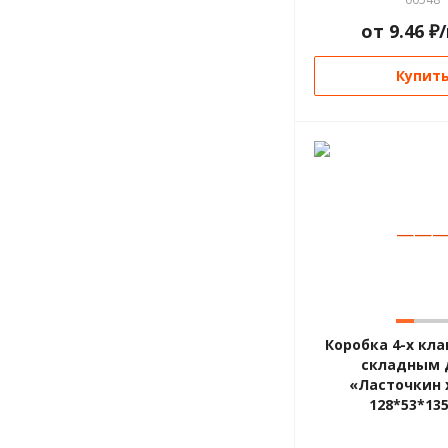
от
9.46
₽
Купит
—
—
Коробка 4-х кла
складным 
«Ласточкин 
128*53*13