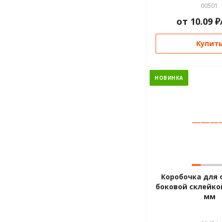
00501
от
10.09
₽
Купит
НОВИНКА
—
—
—
Коробочка для 
боковой склейкой
мм