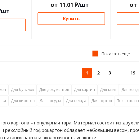
от
11.01
₽
/шт
от
/шт
Купить
ь
Показать еще
1
2
3
19
zon
Для бутылок
Для документов
Для картин
Для книг
Для конд
нья
Для пирогов
Для посуды
Для склада
Для тортов
Показать вс
ного картона – популярная тара. Материал состоит из двух л
. Трехслойный гофрокартон обладает небольшим весом, про
в питания важна и экологичность упаковки.