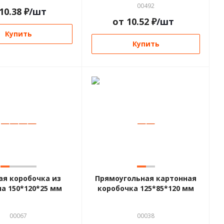
00492
10.38
₽
/шт
от
10.52
₽
/шт
Купить
Купить
—
—
—
—
—
—
ая коробочка из
Прямоугольная картонная
а 150*120*25 мм
коробочка 125*85*120 мм
00067
00038