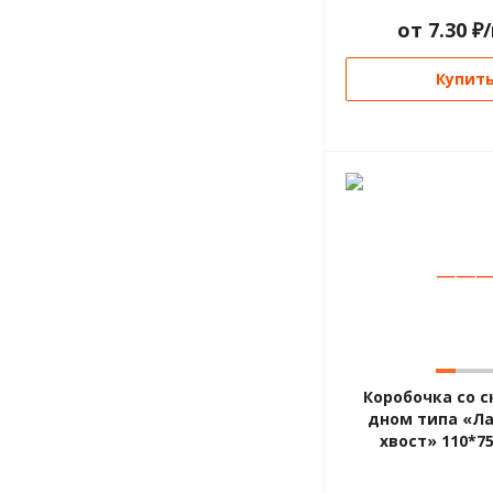
от
7.30
₽
Купит
—
—
Коробочка со 
дном типа «Л
хвост» 110*7