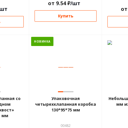
от
9.54
₽
/шт
/шт
о
Купить
ь
НОВИНКА
—
—
—
—
панная со
Упаковочная
Небольшо
дном
четырехклапанная коробка
мм и
хвост»
130*95*75 мм
5 мм
00482