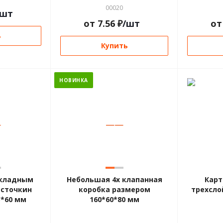
00020
/шт
от
7.56
₽
/шт
о
ь
Купить
НОВИНКА
—
—
—
складным
Небольшая 4х клапанная
Карт
асточкин
коробка размером
трехсло
5*60 мм
160*60*80 мм