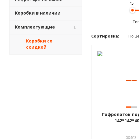
45
Коробки в наличии
Ти
Комплектующие
Сортировка:
По ц
Коробки со
скидкой
—
—
Гофролоток под
142*142*4
00403