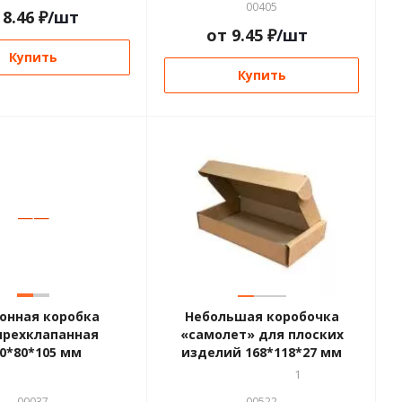
00405
т
8.46
₽
/шт
от
9.45
₽
/шт
Купить
Купить
—
—
—
—
—
онная коробка
Небольшая коробочка
рехклапанная
«самолет» для плоских
0*80*105 мм
изделий 168*118*27 мм
1
00037
00522