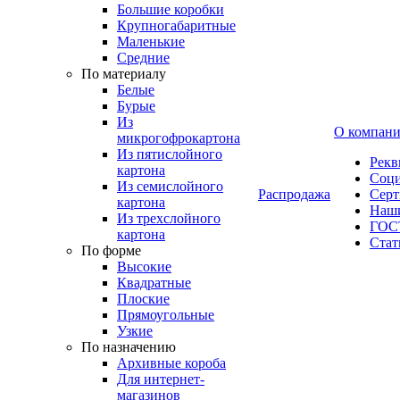
Большие коробки
Крупногабаритные
Маленькие
Средние
По материалу
Белые
Бурые
Из
О компан
микрогофрокартона
Из пятислойного
Рекв
картона
Соци
Из семислойного
Распродажа
Сер
картона
Наши
Из трехслойного
ГОС
картона
Стат
По форме
Высокие
Квадратные
Плоские
Прямоугольные
Узкие
По назначению
Архивные короба
Для интернет-
магазинов