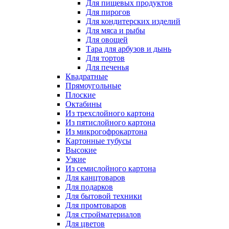
Для пищевых продуктов
Для пирогов
Для кондитерских изделий
Для мяса и рыбы
Для овощей
Тара для арбузов и дынь
Для тортов
Для печенья
Квадратные
Прямоугольные
Плоские
Октабины
Из трехслойного картона
Из пятислойного картона
Из микрогофрокартона
Картонные тубусы
Высокие
Узкие
Из семислойного картона
Для канцтоваров
Для подарков
Для бытовой техники
Для промтоваров
Для стройматериалов
Для цветов