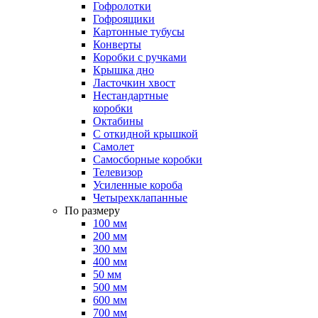
Гофролотки
Гофроящики
Картонные тубусы
Конверты
Коробки с ручками
Крышка дно
Ласточкин хвост
Нестандартные
коробки
Октабины
С откидной крышкой
Самолет
Самосборные коробки
Телевизор
Усиленные короба
Четырехклапанные
По размеру
100 мм
200 мм
300 мм
400 мм
50 мм
500 мм
600 мм
700 мм