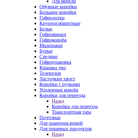
Для мебели
Обувные коробки
Большие коробки
Гофролотки
Крупногабаритные
Белые
Гофроящики
Гофрокороба
Маленькие
Бурые
Средние
Гофроупаковка
Крышка дно
Телевизор
Ласточкин хвост
Коробки с ручками
Усиленные короба
Коробки для переезда
Назад
Коробки для переезда
Транспортная тара
Почтовые
Для хранения вещей
Для пищевых продуктов
Назад