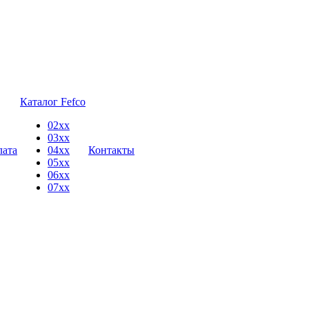
Каталог Fefco
02xx
03xx
лата
04xx
Контакты
05xx
06xx
07xx