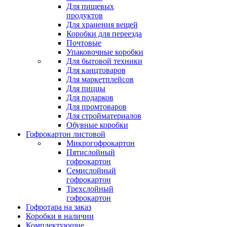
Для пищевых
продуктов
Для хранения вещей
Коробки для переезда
Почтовые
Упаковочные коробки
Для бытовой техники
Для канцтоваров
Для маркетплейсов
Для пиццы
Для подарков
Для промтоваров
Для стройматериалов
Обувные коробки
Гофрокартон листовой
Микрогофрокартон
Пятислойный
гофрокартон
Семислойный
гофрокартон
Трехслойный
гофрокартон
Гофротара на заказ
Коробки в наличии
Комплектующие