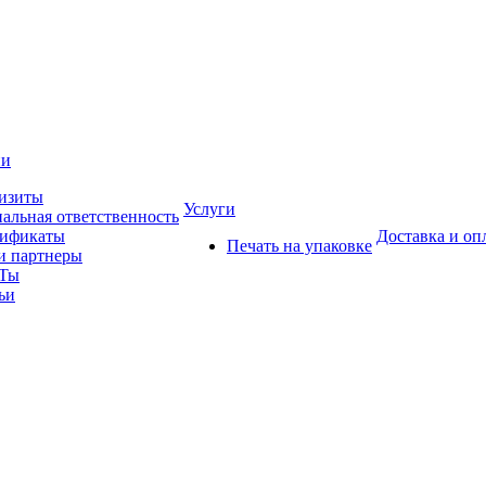
ии
изиты
Услуги
альная ответственность
тификаты
Доставка и оп
Печать на упаковке
 партнеры
Ты
ьи