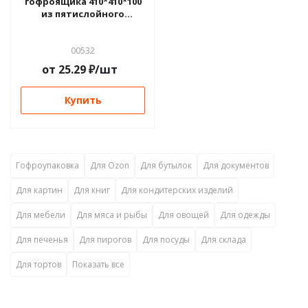
гофроящика 410*410*100
из пятислойного
картона на 25 ячеек
00532
от
25.29
₽
/шт
Купить
Гофроупаковка
Для Ozon
Для бутылок
Для документов
Для картин
Для книг
Для кондитерских изделий
Для мебели
Для мяса и рыбы
Для овощей
Для одежды
Для печенья
Для пирогов
Для посуды
Для склада
Для тортов
Показать все