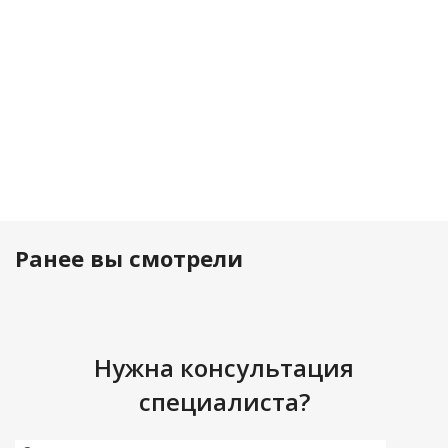
из
распространенных
материалов
в
про...
Ранее вы смотрели
Нужна консультация
специалиста?