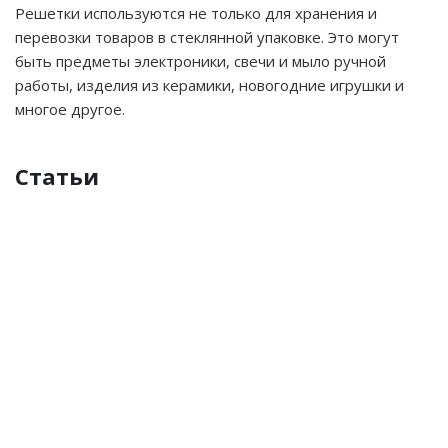
Решетки используются не только для хранения и
перевозки товаров в стеклянной упаковке. Это могут
быть предметы электроники, свечи и мыло ручной
работы, изделия из керамики, новогодние игрушки и
многое другое.
Статьи
FEFCO
Наполнители
Крафт-
Упаковочная
Упаковочные
Воздушно-
Изготовление
для
картон
бумага
пакеты
пузырчатая
коробок
коробок
пленка
с
ВПП
логотипом
Картон
на
с
заказ
крафт
оборотом
—
один