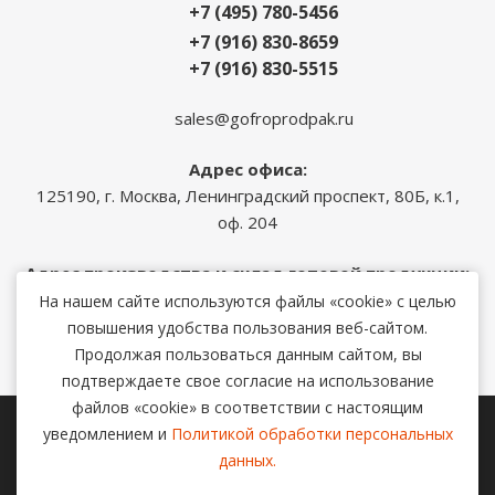
+7 (495) 780-5456
+7 (916) 830-8659
+7 (916) 830-5515
sales@gofroprodpak.ru
Адрес офиса:
125190, г. Москва, Ленинградский проспект, 80Б, к.1,
оф. 204
Адрес производства и склад готовой продукции:
143573, Московская область, Истринский район, с. п.
На нашем сайте используются файлы «cookie» с целью
Онуфриевское, д. Карасино, ул. Дружная д. 41
повышения удобства пользования веб-сайтом.
Продолжая пользоваться данным сайтом, вы
подтверждаете свое согласие на использование
файлов «cookie» в соответствии с настоящим
уведомлением и
Политикой обработки персональных
2026 © Производство и продажа гофрокоробов - опт.
данных.
Политика обработки персональных данных