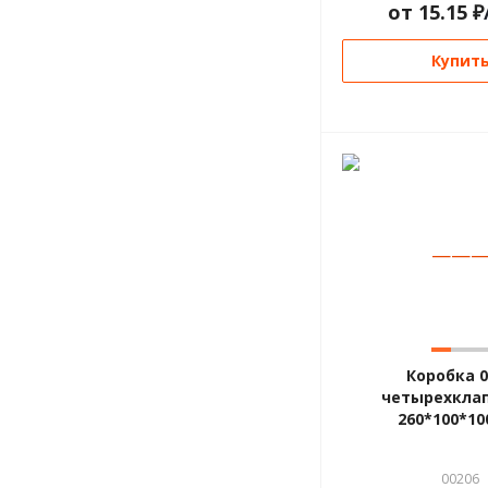
от
15.15
₽
Купит
—
—
Коробка 0
четырехкла
260*100*10
00206