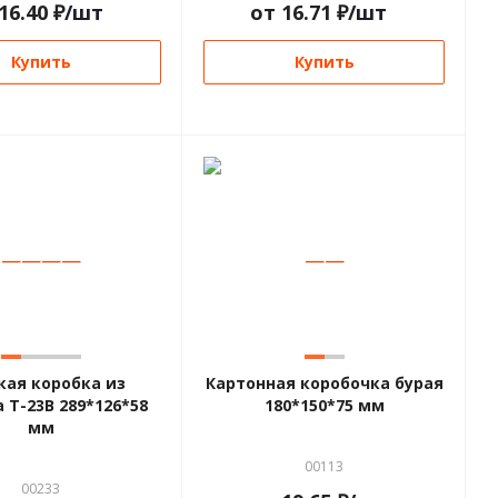
16.40
₽
/шт
от
16.71
₽
/шт
Купить
Купить
—
—
—
—
—
—
кая коробка из
Картонная коробочка бурая
 Т-23В 289*126*58
180*150*75 мм
мм
00113
00233