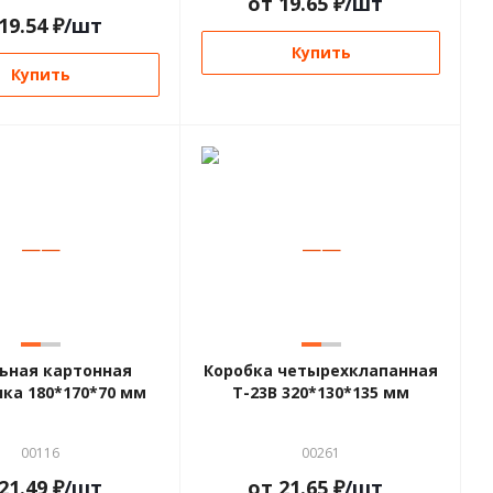
от
19.65
₽
/шт
19.54
₽
/шт
Купить
Купить
—
—
—
—
ьная картонная
Коробка четырехклапанная
ка 180*170*70 мм
Т-23В 320*130*135 мм
00116
00261
21.49
₽
/шт
от
21.65
₽
/шт