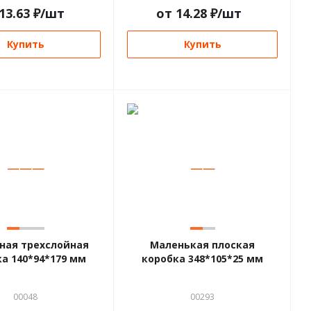
13.63
₽
/шт
от
14.28
₽
/шт
Купить
Купить
—
—
—
—
—
ная трехслойная
Маленькая плоская
а 140*94*179 мм
коробка 348*105*25 мм
00048
00293