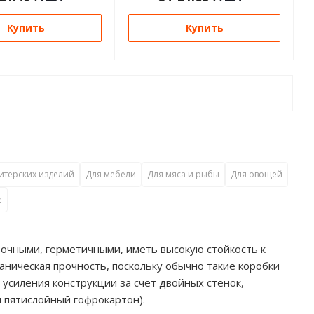
Купить
Купить
итерских изделий
Для мебели
Для мяса и рыбы
Для овощей
е
рочными, герметичными, иметь высокую стойкость к
аническая прочность, поскольку обычно такие коробки
 усиления конструкции за счет двойных стенок,
и пятислойный гофрокартон).