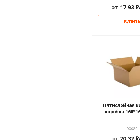
от
17.93
₽
Купит
—
—
Пятислойная к
коробка 160*1
00080
от
20.32
₽