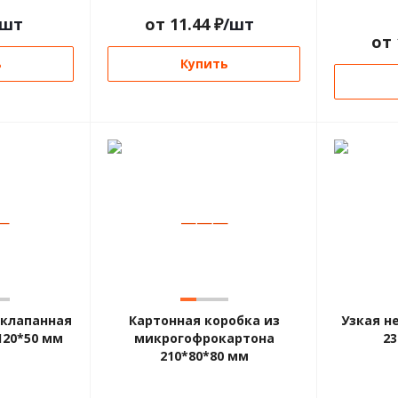
/шт
от
11.44
₽
/шт
от
ь
Купить
—
—
—
—
хклапанная
Картонная коробка из
Узкая н
120*50 мм
микрогофрокартона
23
210*80*80 мм