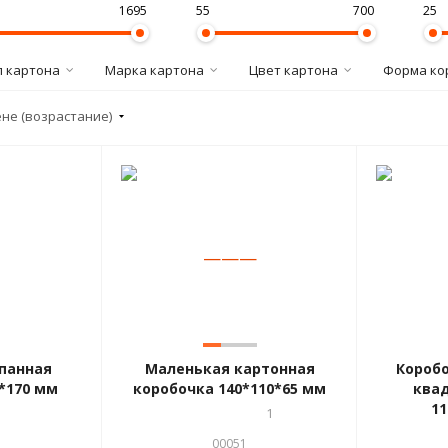
1695
55
700
25
п картона
Марка картона
Цвет картона
Форма ко
ене (возрастание)
—
—
—
апанная
Маленькая картонная
Коробо
*170 мм
коробочка 140*110*65 мм
ква
11
1
00051