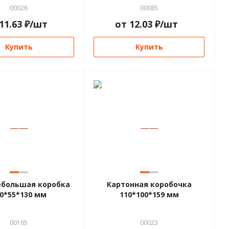
00026
00085
11.63
₽
/шт
от
12.03
₽
/шт
Купить
Купить
—
—
—
—
ебольшая коробка
Картонная коробочка
0*55*130 мм
110*100*159 мм
00165
00023