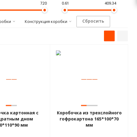
720
0.61
409.34
Сбросить
робки
Конструкция коробки
—
—
—
—
—
чка картонная с
Коробочка из трехслойного
дратным дном
гофрокартона 165*100*70
0*110*90 мм
мм