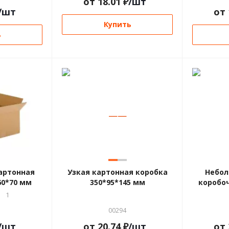
от
18.01
₽
/шт
/шт
от
Купить
ь
—
—
артонная
Узкая картонная коробка
Небол
60*70 мм
350*95*145 мм
коробоч
1
00294
/шт
от
20.74
₽
/шт
от