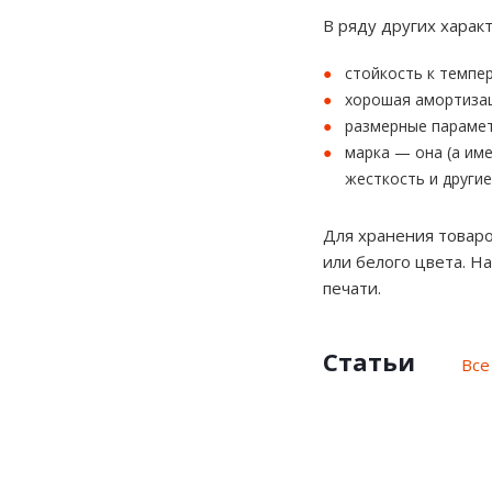
В ряду других харак
стойкость к темпе
хорошая амортизац
размерные парамет
марка — она (а им
жесткость и другие
Для хранения товаро
или белого цвета. Н
печати.
Статьи
Все
Крафт-
Большие
Какие
Заче
картон
картонные
коробки
нужн