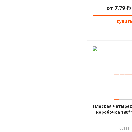
от
7.79
₽
Купит
—
—
—
Плоская четыре
коробочка 180*
00111