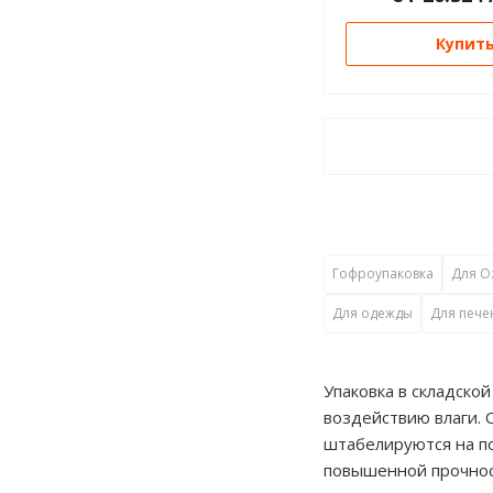
Купит
Гофроупаковка
Для O
Для одежды
Для пече
Упаковка в складско
воздействию влаги. 
штабелируются на по
повышенной прочност