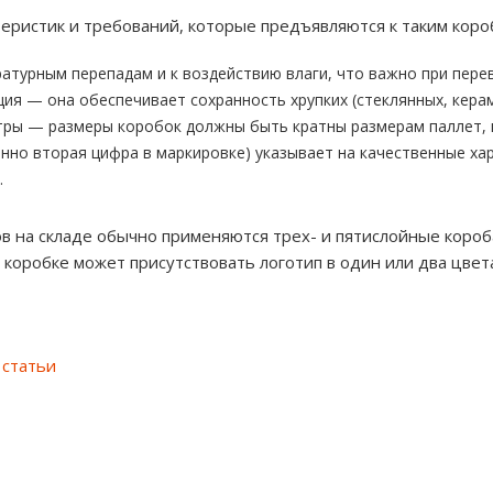
теристик и требований, которые предъявляются к таким коро
ратурным перепадам и к воздействию влаги, что важно при перев
ия — она обеспечивает сохранность хрупких (стеклянных, кера
ры — размеры коробок должны быть кратны размерам паллет, 
енно вторая цифра в маркировке) указывает на качественные ха
.
в на складе обычно применяются трех- и пятислойные короба
а коробке может присутствовать логотип в один или два цве
 статьи
м
ы