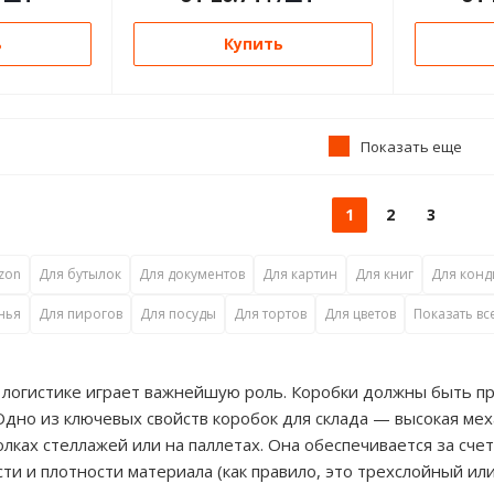
ь
Купить
Показать еще
1
2
3
zon
Для бутылок
Для документов
Для картин
Для книг
Для конд
нья
Для пирогов
Для посуды
Для тортов
Для цветов
Показать вс
й логистике играет важнейшую роль. Коробки должны быть п
Одно из ключевых свойств коробок для склада — высокая мех
лках стеллажей или на паллетах. Она обеспечивается за счет
и и плотности материала (как правило, это трехслойный ил