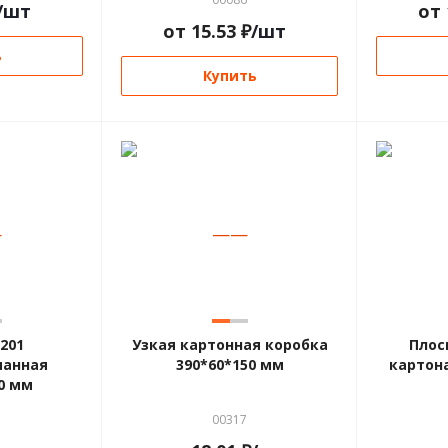
/шт
от
от
15.53
₽
/шт
ь
Купить
—
—
—
201
Узкая картонная коробка
Плос
панная
390*60*150 мм
картона
0 мм
00317