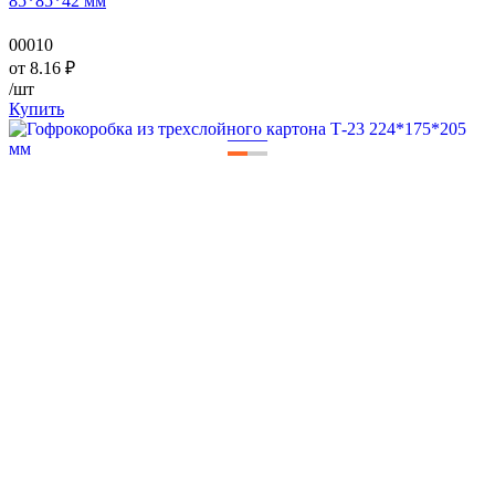
85*85*42 мм
00010
от
8.16
₽
/шт
Купить
—
—