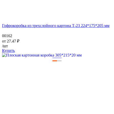
Гофрокоробка из трехслойного картона Т-23 224*175*205 мм
00162
от
27.47
₽
/шт
Купить
—
—