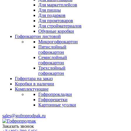
Для маркетплейсов
Для пиццы
Для подарков
Для промтоваров
Для стройматериалов
Обувные коробки
Гофрокартон листовой
Микрогофрокартон
Пятислойный
гофрокартон
Семислойный
гофрокартон
Трехслойный
гофрокартон
Гофротара на заказ
Коробки в наличии
Комплектующие
Гофропрокладки
Гофрорешетки
Картонные уголки
sales@gofroprodpak.ru
Заказать звонок