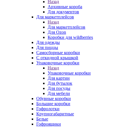
Назад
Архивные короба
Для документов
Для маркетплейсов
Назад
Для маркетплейсов
Для Ozon
Коробки для wildberries
Для одежды
Для пиццы
Самосборные коробки
С откидной крышкой
Упаковочные коробки
Назад
Упаковочные коробки
Для картин
Для бутылок
Для посуды
Для мебели
Обувные коробки
Большие коробки
Гофролотки
Крупногабаритные
Белые
Гофроящики