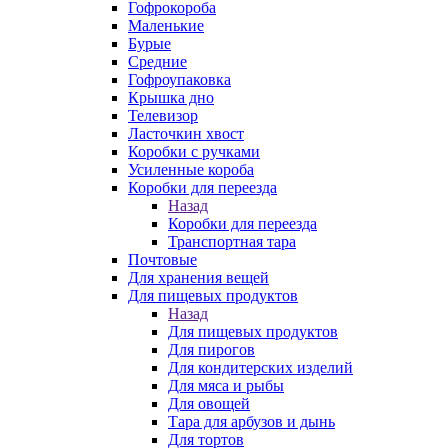
Гофрокороба
Маленькие
Бурые
Средние
Гофроупаковка
Крышка дно
Телевизор
Ласточкин хвост
Коробки с ручками
Усиленные короба
Коробки для переезда
Назад
Коробки для переезда
Транспортная тара
Почтовые
Для хранения вещей
Для пищевых продуктов
Назад
Для пищевых продуктов
Для пирогов
Для кондитерских изделий
Для мяса и рыбы
Для овощей
Тара для арбузов и дынь
Для тортов