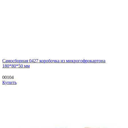
Самосборная 0427 коробочка из микрогофрокартона
180*80*50 мм
00104
Купить
—
—