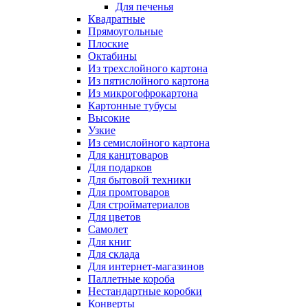
Для печенья
Квадратные
Прямоугольные
Плоские
Октабины
Из трехслойного картона
Из пятислойного картона
Из микрогофрокартона
Картонные тубусы
Высокие
Узкие
Из семислойного картона
Для канцтоваров
Для подарков
Для бытовой техники
Для промтоваров
Для стройматериалов
Для цветов
Самолет
Для книг
Для склада
Для интернет-магазинов
Паллетные короба
Нестандартные коробки
Конверты