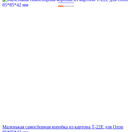
—
—
—
Маленькая самосборная коробка из картона Т-22Е для Ozon