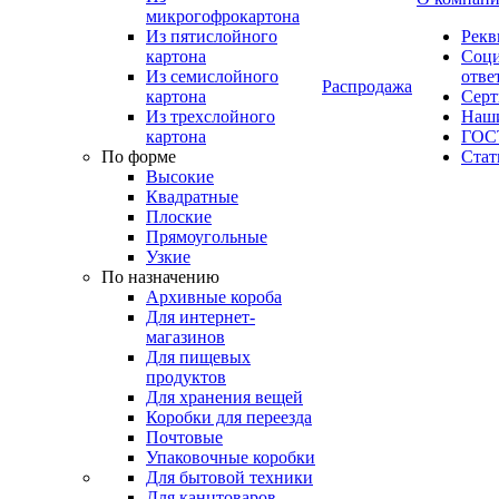
микрогофрокартона
Из пятислойного
Рекв
картона
Соци
Из семислойного
отве
Распродажа
картона
Сер
Из трехслойного
Наши
картона
ГОС
По форме
Стат
Высокие
Квадратные
Плоские
Прямоугольные
Узкие
По назначению
Архивные короба
Для интернет-
магазинов
Для пищевых
продуктов
Для хранения вещей
Коробки для переезда
Почтовые
Упаковочные коробки
Для бытовой техники
Для канцтоваров