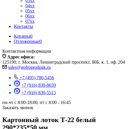
03xx
04xx
05xx
06xx
07xx
Контакты
Корзина
0
Отложенные
0
Контактная информация
Адрес офиса:
125190, г. Москва, Ленинградский проспект, 80Б, к. 1, оф. 204
sales@gofroprodpak.ru
+7 (495) 780-5456
+7 (916) 830-8659
+7 (916) 830-5515
пн-чт c 8:00-18:00, пт с 8:00 - 16:45
Заказать звонок
Картонный лоток Т-22 белый
290*235*50 мм