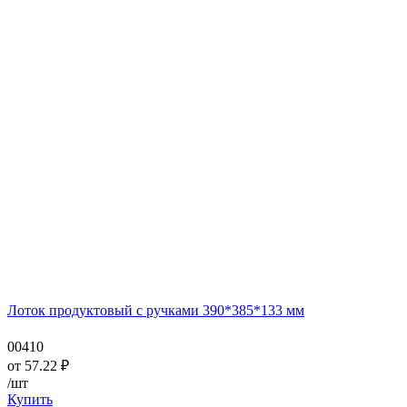
Лоток продуктовый с ручками 390*385*133 мм
00410
от
57.22
₽
/шт
Купить