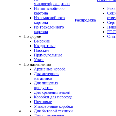
микрогофрокартона
Из пятислойного
Рекв
картона
Соци
Из семислойного
отве
Распродажа
картона
Сер
Из трехслойного
Наши
картона
ГОС
По форме
Стат
Высокие
Квадратные
Плоские
Прямоугольные
Узкие
По назначению
Архивные короба
Для интернет-
магазинов
Для пищевых
продуктов
Для хранения вещей
Коробки для переезда
Почтовые
Упаковочные коробки
Для бытовой техники
Для канцтоваров