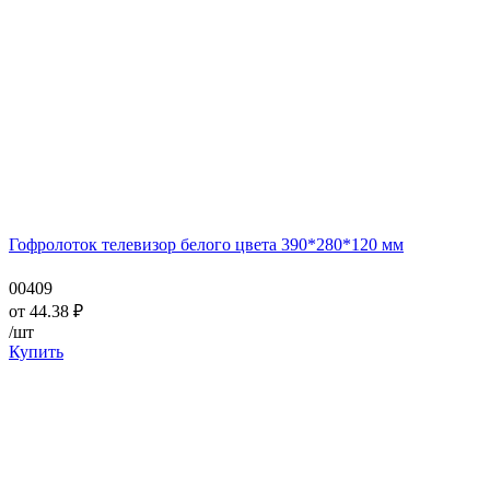
Гофролоток телевизор белого цвета 390*280*120 мм
00409
от
44.38
₽
/шт
Купить