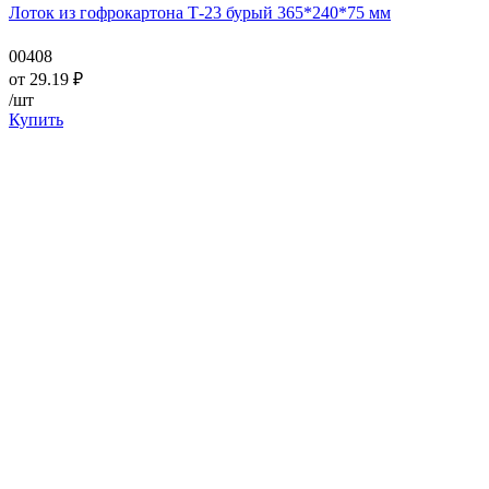
Лоток из гофрокартона Т-23 бурый 365*240*75 мм
00408
от
29.19
₽
/шт
Купить