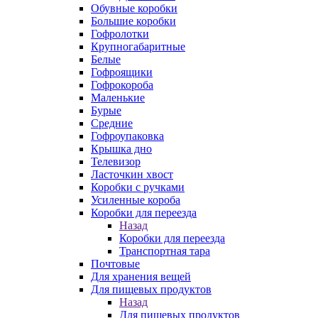
Обувные коробки
Большие коробки
Гофролотки
Крупногабаритные
Белые
Гофроящики
Гофрокороба
Маленькие
Бурые
Средние
Гофроупаковка
Крышка дно
Телевизор
Ласточкин хвост
Коробки с ручками
Усиленные короба
Коробки для переезда
Назад
Коробки для переезда
Транспортная тара
Почтовые
Для хранения вещей
Для пищевых продуктов
Назад
Для пищевых продуктов