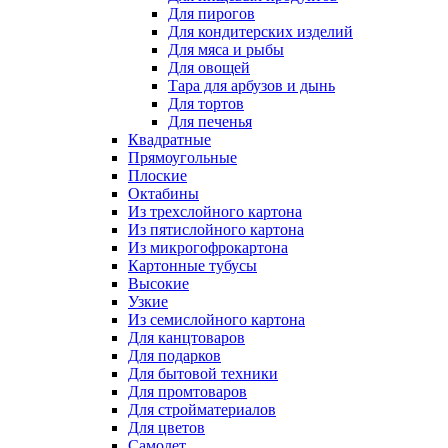
Для пирогов
Для кондитерских изделий
Для мяса и рыбы
Для овощей
Тара для арбузов и дынь
Для тортов
Для печенья
Квадратные
Прямоугольные
Плоские
Октабины
Из трехслойного картона
Из пятислойного картона
Из микрогофрокартона
Картонные тубусы
Высокие
Узкие
Из семислойного картона
Для канцтоваров
Для подарков
Для бытовой техники
Для промтоваров
Для стройматериалов
Для цветов
Самолет