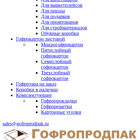
Для маркетплейсов
Для пиццы
Для подарков
Для промтоваров
Для стройматериалов
Обувные коробки
Гофрокартон листовой
Микрогофрокартон
Пятислойный
гофрокартон
Семислойный
гофрокартон
Трехслойный
гофрокартон
Гофротара на заказ
Коробки в наличии
Комплектующие
Гофропрокладки
Гофрорешетки
Картонные уголки
sales@gofroprodpak.ru