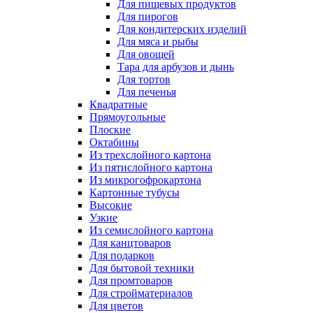
Для пищевых продуктов
Для пирогов
Для кондитерских изделий
Для мяса и рыбы
Для овощей
Тара для арбузов и дынь
Для тортов
Для печенья
Квадратные
Прямоугольные
Плоские
Октабины
Из трехслойного картона
Из пятислойного картона
Из микрогофрокартона
Картонные тубусы
Высокие
Узкие
Из семислойного картона
Для канцтоваров
Для подарков
Для бытовой техники
Для промтоваров
Для стройматериалов
Для цветов