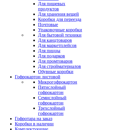
Для пищевых
продуктов
Для хранения вещей
Коробки для переезда
Почтовые
Упаковочные коробки
Для бытовой техники
Для канцтоваров
Для маркетплейсов
Для пиццы
Для подарков
Для промтоваров
Для стройматериалов
Обувные коробки
Гофрокартон листовой
Микрогофрокартон
Пятислойный
гофрокартон
Семислойный
гофрокартон
Трехслойный
гофрокартон
Гофротара на заказ
Коробки в наличии
Комплектующие