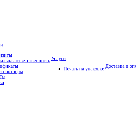
ии
изиты
Услуги
альная ответственность
тификаты
Доставка и оп
Печать на упаковке
 партнеры
Ты
ьи