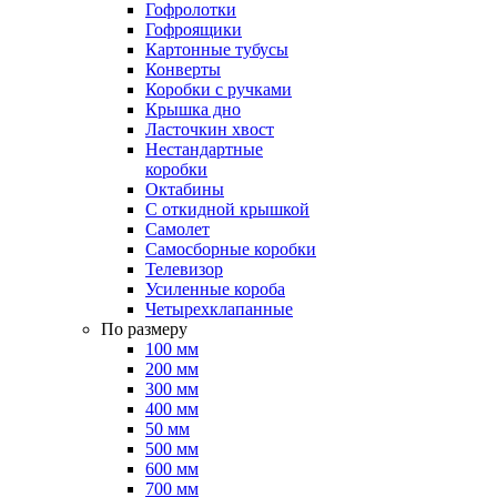
Гофролотки
Гофроящики
Картонные тубусы
Конверты
Коробки с ручками
Крышка дно
Ласточкин хвост
Нестандартные
коробки
Октабины
С откидной крышкой
Самолет
Самосборные коробки
Телевизор
Усиленные короба
Четырехклапанные
По размеру
100 мм
200 мм
300 мм
400 мм
50 мм
500 мм
600 мм
700 мм