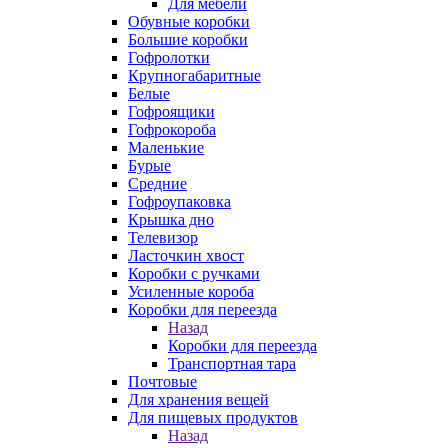
Для мебели
Обувные коробки
Большие коробки
Гофролотки
Крупногабаритные
Белые
Гофроящики
Гофрокороба
Маленькие
Бурые
Средние
Гофроупаковка
Крышка дно
Телевизор
Ласточкин хвост
Коробки с ручками
Усиленные короба
Коробки для переезда
Назад
Коробки для переезда
Транспортная тара
Почтовые
Для хранения вещей
Для пищевых продуктов
Назад