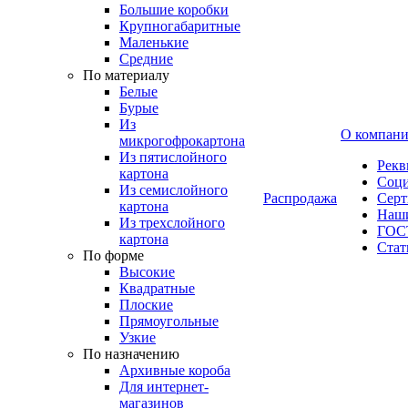
Большие коробки
Крупногабаритные
Маленькие
Средние
По материалу
Белые
Бурые
Из
О компан
микрогофрокартона
Из пятислойного
Рекв
картона
Соци
Из семислойного
Распродажа
Сер
картона
Наши
Из трехслойного
ГОС
картона
Стат
По форме
Высокие
Квадратные
Плоские
Прямоугольные
Узкие
По назначению
Архивные короба
Для интернет-
магазинов