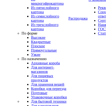
микрогофрокартона
Из пятислойного
Рекв
картона
Соци
Из семислойного
отве
Распродажа
картона
Сер
Из трехслойного
Наши
картона
ГОС
По форме
Стат
Высокие
Квадратные
Плоские
Прямоугольные
Узкие
По назначению
Архивные короба
Для интернет-
магазинов
Для пищевых
продуктов
Для хранения вещей
Коробки для переезда
Почтовые
Упаковочные коробки
Для бытовой техники
Для канцтоваров