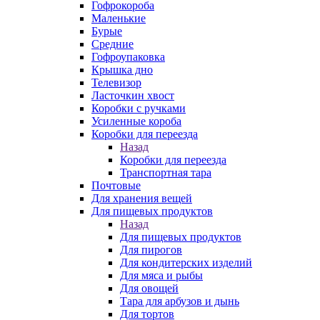
Гофрокороба
Маленькие
Бурые
Средние
Гофроупаковка
Крышка дно
Телевизор
Ласточкин хвост
Коробки с ручками
Усиленные короба
Коробки для переезда
Назад
Коробки для переезда
Транспортная тара
Почтовые
Для хранения вещей
Для пищевых продуктов
Назад
Для пищевых продуктов
Для пирогов
Для кондитерских изделий
Для мяса и рыбы
Для овощей
Тара для арбузов и дынь
Для тортов