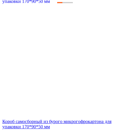
Короб самосборный из бурого микрогофрокартона для
упаковки 170*90*50 мм