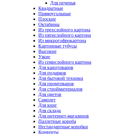
Для печенья
Квадратные
Прямоугольные
Плоские
Октабины
Из трехслойного картона
Из пятислойного картона
Из микрогофрокартона
Картонные тубусы
Высокие
Узкие
Из семислойного картона
Для канцтоваров
Для подарков
Для бытовой техники
Для промтоваров
Для стройматериалов
Для цветов
Самолет
Для книг
Для склада
Для интернет-магазинов
Паллетные короба
Нестандартные коробки
Конверты