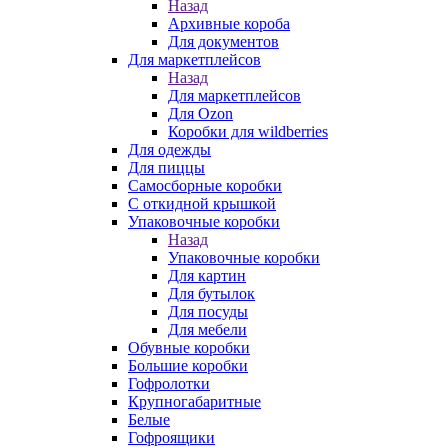
Назад
Архивные короба
Для документов
Для маркетплейсов
Назад
Для маркетплейсов
Для Ozon
Коробки для wildberries
Для одежды
Для пиццы
Самосборные коробки
С откидной крышкой
Упаковочные коробки
Назад
Упаковочные коробки
Для картин
Для бутылок
Для посуды
Для мебели
Обувные коробки
Большие коробки
Гофролотки
Крупногабаритные
Белые
Гофроящики