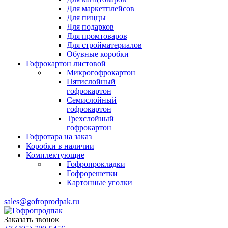
Для маркетплейсов
Для пиццы
Для подарков
Для промтоваров
Для стройматериалов
Обувные коробки
Гофрокартон листовой
Микрогофрокартон
Пятислойный
гофрокартон
Семислойный
гофрокартон
Трехслойный
гофрокартон
Гофротара на заказ
Коробки в наличии
Комплектующие
Гофропрокладки
Гофрорешетки
Картонные уголки
sales@gofroprodpak.ru
Заказать звонок