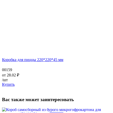
Коробка для пиццы 220*220*45 мм
00159
от
28.02
₽
/шт
Купить
Вас также может заинтересовать
—
—
—