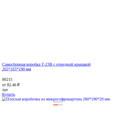
Самосборная коробка Т-23В с откидной крышкой
265*165*190 мм
00215
от
82.46
₽
/шт
Купить
—
—