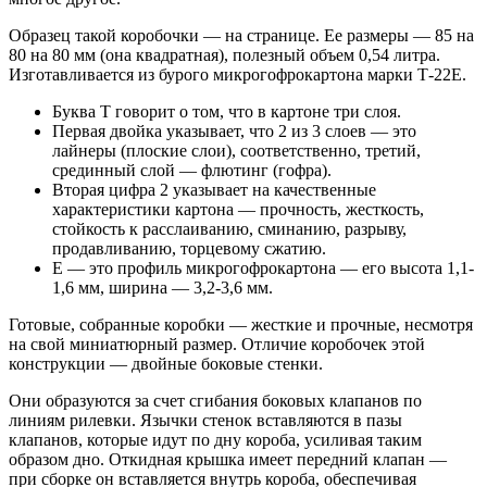
Образец такой коробочки — на странице. Ее размеры — 85 на
80 на 80 мм (она квадратная), полезный объем 0,54 литра.
Изготавливается из бурого микрогофрокартона марки Т-22Е.
Буква Т говорит о том, что в картоне три слоя.
Первая двойка указывает, что 2 из 3 слоев — это
лайнеры (плоские слои), соответственно, третий,
срединный слой — флютинг (гофра).
Вторая цифра 2 указывает на качественные
характеристики картона — прочность, жесткость,
стойкость к расслаиванию, сминанию, разрыву,
продавливанию, торцевому сжатию.
Е — это профиль микрогофрокартона — его высота 1,1-
1,6 мм, ширина — 3,2-3,6 мм.
Готовые, собранные коробки — жесткие и прочные, несмотря
на свой миниатюрный размер. Отличие коробочек этой
конструкции — двойные боковые стенки.
Они образуются за счет сгибания боковых клапанов по
линиям рилевки. Язычки стенок вставляются в пазы
клапанов, которые идут по дну короба, усиливая таким
образом дно. Откидная крышка имеет передний клапан —
при сборке он вставляется внутрь короба, обеспечивая