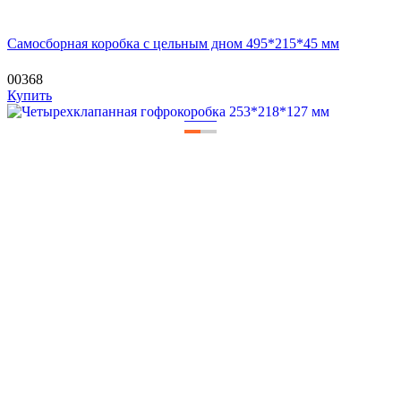
Самосборная коробка с цельным дном 495*215*45 мм
00368
Купить
—
—