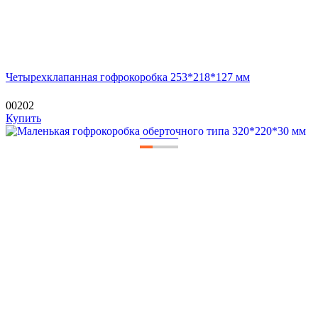
Четырехклапанная гофрокоробка 253*218*127 мм
00202
Купить
—
—
—