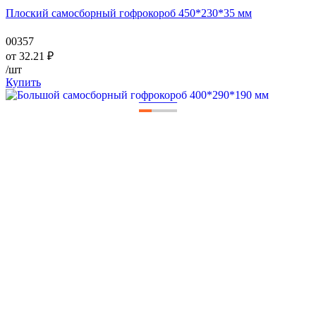
Плоский самосборный гофрокороб 450*230*35 мм
00357
от
32.21
₽
/шт
Купить
—
—
—