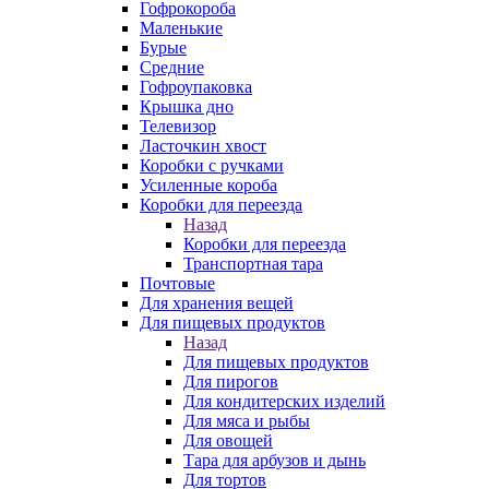
Гофрокороба
Маленькие
Бурые
Средние
Гофроупаковка
Крышка дно
Телевизор
Ласточкин хвост
Коробки с ручками
Усиленные короба
Коробки для переезда
Назад
Коробки для переезда
Транспортная тара
Почтовые
Для хранения вещей
Для пищевых продуктов
Назад
Для пищевых продуктов
Для пирогов
Для кондитерских изделий
Для мяса и рыбы
Для овощей
Тара для арбузов и дынь
Для тортов