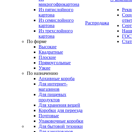
микрогофрокартона
Из пятислойного
Рекв
картона
Соци
Из семислойного
отве
Распродажа
картона
Сер
Из трехслойного
Наши
картона
ГОС
По форме
Стат
Высокие
Квадратные
Плоские
Прямоугольные
Узкие
По назначению
Архивные короба
Для интернет-
магазинов
Для пищевых
продуктов
Для хранения вещей
Коробки для переезда
Почтовые
Упаковочные коробки
Для бытовой техники
Для канцтоваров