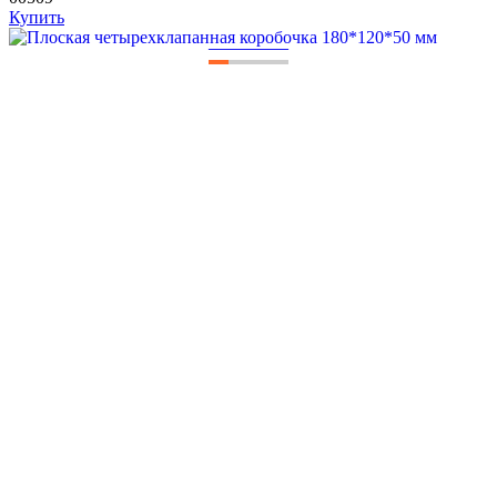
Купить
—
—
—
—