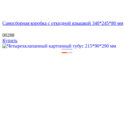
Самосборная коробка с откидной крышкой 340*245*80 мм
00288
Купить
—
—