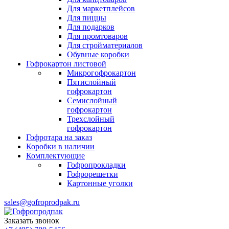
Для маркетплейсов
Для пиццы
Для подарков
Для промтоваров
Для стройматериалов
Обувные коробки
Гофрокартон листовой
Микрогофрокартон
Пятислойный
гофрокартон
Семислойный
гофрокартон
Трехслойный
гофрокартон
Гофротара на заказ
Коробки в наличии
Комплектующие
Гофропрокладки
Гофрорешетки
Картонные уголки
sales@gofroprodpak.ru
Заказать звонок