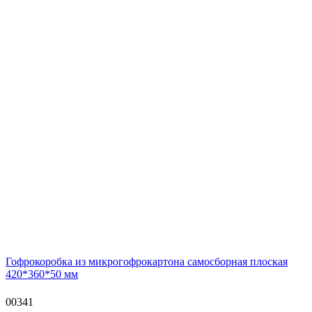
Гофрокоробка из микрогофрокартона самосборная плоская
420*360*50 мм
00341