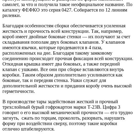
самолет, за что и получила такое неофициальное название. По
каталогу ФЕФКО это серия 0427. Собирается по 12 линиям
рилевки.
Благодаря особенностям сборки обеспечивается усиленная
жесткость и прочность всей конструкции. Так, например,
короб имеет двойные боковые стенки — их получают за счет
складывания пополам двух боковых клапанов. У клапанов
имеются язычки, которые продеваются в 4 паза,
расположенных на дне. Благодаря такому замковому
соединению происходит прочная фиксация всей конструкции.
Откидная крышка имеет два боковых, а также передний
клапан с ушками. Все они при сборке вставляются внутрь
коробки. Таким образом дополнительно усиливаются как
боковые, так и передняя стенка. Ушки служат для
дополнительной жесткости и придания коробу очень высокой
герметичности.
В производстве тары задействован жесткий и прочный
трехслойный бурый гофрокартон марки Т-23В. Цифра 3
говорит о его высокой механической прочности — его трудно
загнуть, сжать по торцам, проколоть, разорвать, нарушить
форму при воздействии сверху, поэтому такие коробки
отлично штабелируются.