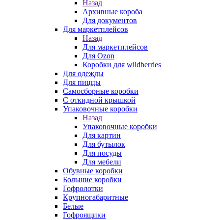
Назад
Архивные короба
Для документов
Для маркетплейсов
Назад
Для маркетплейсов
Для Ozon
Коробки для wildberries
Для одежды
Для пиццы
Самосборные коробки
С откидной крышкой
Упаковочные коробки
Назад
Упаковочные коробки
Для картин
Для бутылок
Для посуды
Для мебели
Обувные коробки
Большие коробки
Гофролотки
Крупногабаритные
Белые
Гофроящики