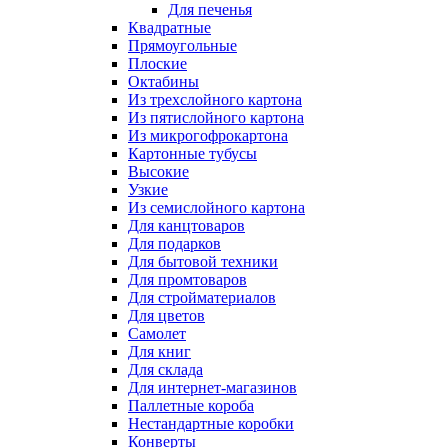
Для печенья
Квадратные
Прямоугольные
Плоские
Октабины
Из трехслойного картона
Из пятислойного картона
Из микрогофрокартона
Картонные тубусы
Высокие
Узкие
Из семислойного картона
Для канцтоваров
Для подарков
Для бытовой техники
Для промтоваров
Для стройматериалов
Для цветов
Самолет
Для книг
Для склада
Для интернет-магазинов
Паллетные короба
Нестандартные коробки
Конверты