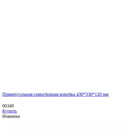
Прямоугольная самосборная коробка 430*330*120 мм
00349
Купить
Новинка
—
—