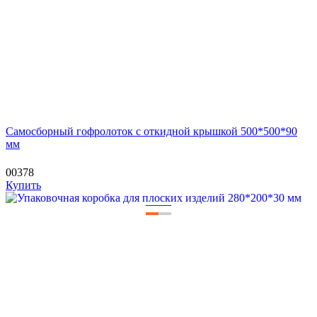
Самосборный гофролоток с откидной крышкой 500*500*90
мм
00378
Купить
—
—