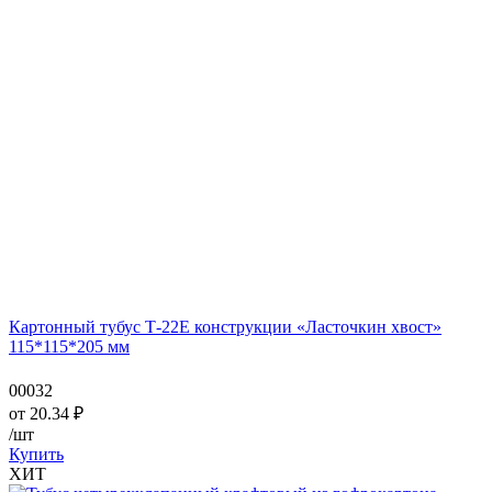
Картонный тубус Т-22Е конструкции «Ласточкин хвост»
115*115*205 мм
00032
от
20.34
₽
/шт
Купить
ХИТ