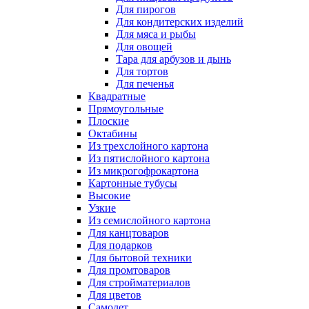
Для пирогов
Для кондитерских изделий
Для мяса и рыбы
Для овощей
Тара для арбузов и дынь
Для тортов
Для печенья
Квадратные
Прямоугольные
Плоские
Октабины
Из трехслойного картона
Из пятислойного картона
Из микрогофрокартона
Картонные тубусы
Высокие
Узкие
Из семислойного картона
Для канцтоваров
Для подарков
Для бытовой техники
Для промтоваров
Для стройматериалов
Для цветов
Самолет