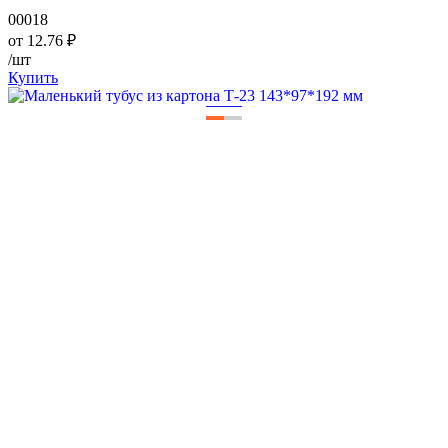
00018
от
12.76
₽
/шт
Купить
—
—