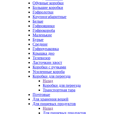
Обувные коробки
Большие коробки
Гофролотки
Крупногабаритные
Белые
Гофроящики
Гофрокороба
Маленькие
Бурые
Средние
Гофроупаковка
Крышка дно
Телевизор
Ласточкин хвост
Коробки с ручками
Усиленные короба
Коробки для переезда
Назад
Коробки для переезда
Транспортная тара
Почтовые
Для хранения вещей
Для пищевых продуктов
Назад
Для пищевых продуктов