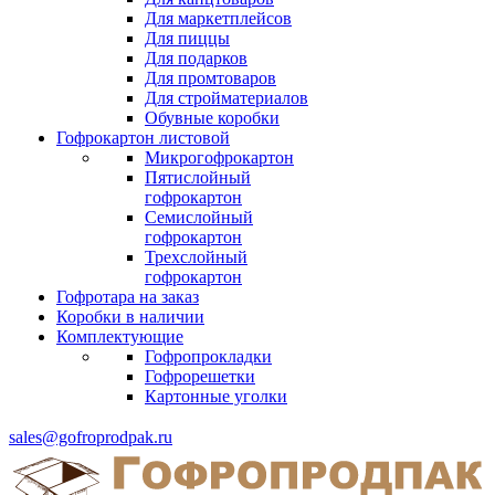
Для маркетплейсов
Для пиццы
Для подарков
Для промтоваров
Для стройматериалов
Обувные коробки
Гофрокартон листовой
Микрогофрокартон
Пятислойный
гофрокартон
Семислойный
гофрокартон
Трехслойный
гофрокартон
Гофротара на заказ
Коробки в наличии
Комплектующие
Гофропрокладки
Гофрорешетки
Картонные уголки
sales@gofroprodpak.ru