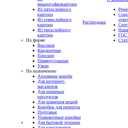
микрогофрокартона
Из пятислойного
Рекв
картона
Соци
Из семислойного
отве
Распродажа
картона
Сер
Из трехслойного
Наши
картона
ГОС
По форме
Стат
Высокие
Квадратные
Плоские
Прямоугольные
Узкие
По назначению
Архивные короба
Для интернет-
магазинов
Для пищевых
продуктов
Для хранения вещей
Коробки для переезда
Почтовые
Упаковочные коробки
Для бытовой техники
Для канцтоваров