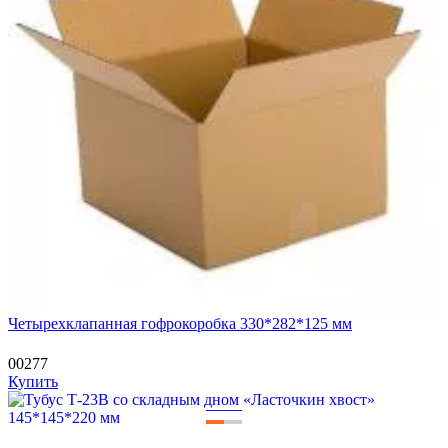
Четырехклапанная гофрокоробка 330*282*125 мм
00277
Купить
—
—