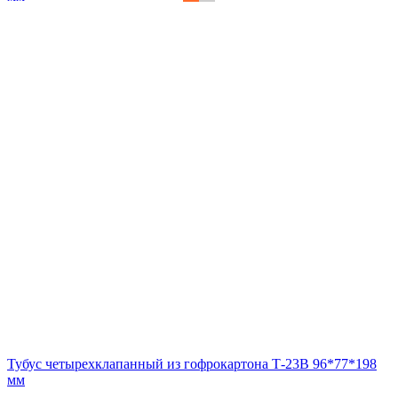
Тубус четырехклапанный из гофрокартона Т-23В 96*77*198
мм