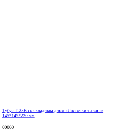
Тубус Т-23В со складным дном «Ласточкин хвост»
145*145*220 мм
00060