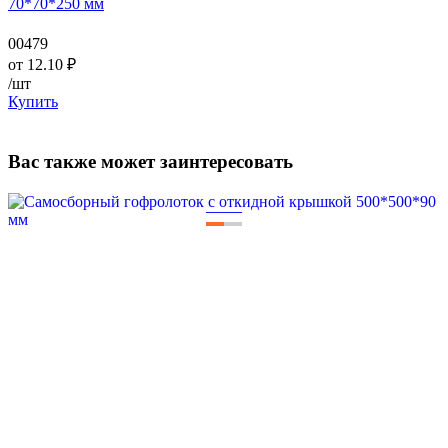
70*70*250 мм
00479
от
12.10
₽
/шт
Купить
Вас также может заинтересовать
—
—