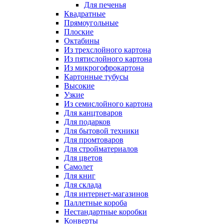
Для печенья
Квадратные
Прямоугольные
Плоские
Октабины
Из трехслойного картона
Из пятислойного картона
Из микрогофрокартона
Картонные тубусы
Высокие
Узкие
Из семислойного картона
Для канцтоваров
Для подарков
Для бытовой техники
Для промтоваров
Для стройматериалов
Для цветов
Самолет
Для книг
Для склада
Для интернет-магазинов
Паллетные короба
Нестандартные коробки
Конверты