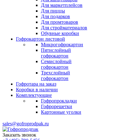
Для маркетплейсов
Для пиццы
Для подарков
Для промтоваров
Для стройматериалов
Обувные коробки
Гофрокартон листовой
Микрогофрокартон
Пятислойный
гофрокартон
Семислойный
гофрокартон
Трехслойный
гофрокартон
Гофротара на заказ
Коробки в наличии
Комплектующие
Гофропрокладки
Гофрорешетки
Картонные уголки
sales@gofroprodpak.ru
Заказать звонок