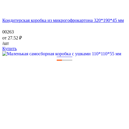
Кондитерская коробка из микрогофрокартона 320*190*45 мм
00263
от
27.52
₽
/шт
Купить
—
—
—