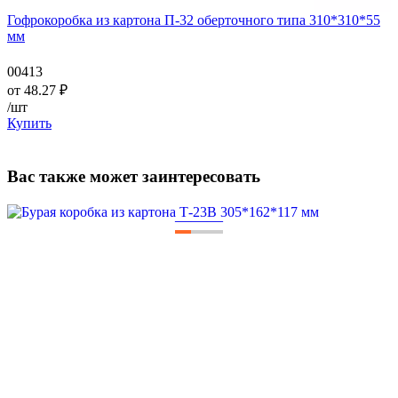
Гофрокоробка из картона П-32 оберточного типа 310*310*55
мм
00413
от
48.27
₽
/шт
Купить
Вас также может заинтересовать
—
—
—