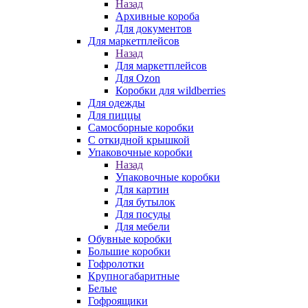
Назад
Архивные короба
Для документов
Для маркетплейсов
Назад
Для маркетплейсов
Для Ozon
Коробки для wildberries
Для одежды
Для пиццы
Самосборные коробки
С откидной крышкой
Упаковочные коробки
Назад
Упаковочные коробки
Для картин
Для бутылок
Для посуды
Для мебели
Обувные коробки
Большие коробки
Гофролотки
Крупногабаритные
Белые
Гофроящики