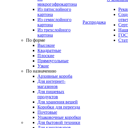
микрогофрокартона
Из пятислойного
Рекв
картона
Соци
Из семислойного
отве
Распродажа
картона
Сер
Из трехслойного
Наши
картона
ГОС
По форме
Стат
Высокие
Квадратные
Плоские
Прямоугольные
Узкие
По назначению
Архивные короба
Для интернет-
магазинов
Для пищевых
продуктов
Для хранения вещей
Коробки для переезда
Почтовые
Упаковочные коробки
Для бытовой техники
Для канцтоваров