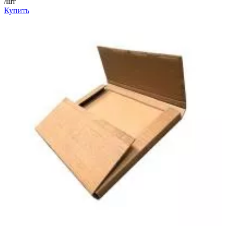
/шт
Купить
—
—
—