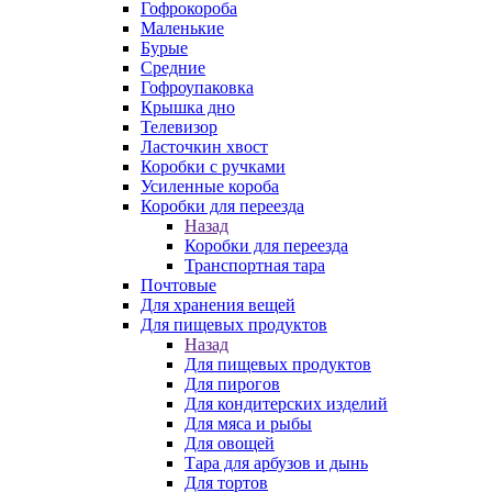
Гофрокороба
Маленькие
Бурые
Средние
Гофроупаковка
Крышка дно
Телевизор
Ласточкин хвост
Коробки с ручками
Усиленные короба
Коробки для переезда
Назад
Коробки для переезда
Транспортная тара
Почтовые
Для хранения вещей
Для пищевых продуктов
Назад
Для пищевых продуктов
Для пирогов
Для кондитерских изделий
Для мяса и рыбы
Для овощей
Тара для арбузов и дынь
Для тортов