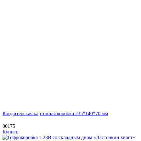
Кондитерская картонная коробка 235*140*70 мм
00175
Купить
—
—