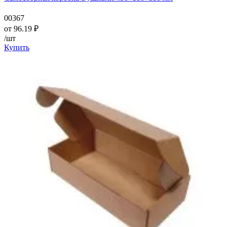
00367
от
96.19
₽
/шт
Купить
—
—
—