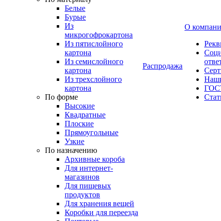
Белые
Бурые
Из
О компан
микрогофрокартона
Из пятислойного
Рекв
картона
Соци
Из семислойного
отве
Распродажа
картона
Сер
Из трехслойного
Наши
картона
ГОС
По форме
Стат
Высокие
Квадратные
Плоские
Прямоугольные
Узкие
По назначению
Архивные короба
Для интернет-
магазинов
Для пищевых
продуктов
Для хранения вещей
Коробки для переезда