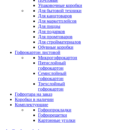
Почтовые
Упаковочные коробки
Для бытовой техники
Для канцтоваров
Для маркетплейсов
Для пиццы
Для подарков
Для промтоваров
Для стройматериалов
Обувные коробки
Гофрокартон листовой
Микрогофрокартон
Пятислойный
гофрокартон
Семислойный
гофрокартон
Трехслойный
гофрокартон
Гофротара на заказ
Коробки в наличии
Комплектующие
Гофропрокладки
Гофрорешетки
Картонные уголки