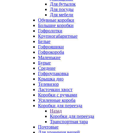
Для бутылок
Для посуды
Для мебели
Обувные коробки
Большие коробки
Гофролотки
Крупногабаритные
Белые
Гофроящики
Гофрокороба
Маленькие
Бурые
Средние
Гофроупаковка
Крышка дно
Телевизор
Ласточкин хвост
Коробки с ручками
Усиленные короба
Коробки для переезда
Назад
Коробки для переезда
Транспортная тара
Почтовые
Для хранения вещей