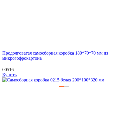
Продолговатая самосборная коробка 180*70*70 мм из
микрогофрокартона
00516
Купить
—
—