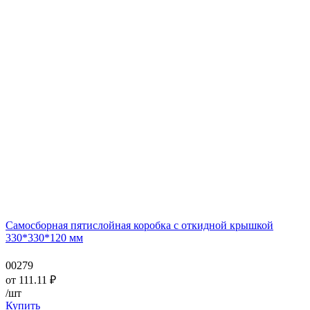
Самосборная пятислойная коробка с откидной крышкой
330*330*120 мм
00279
от
111.11
₽
/шт
Купить