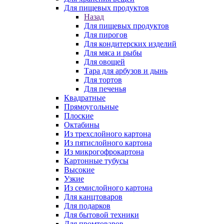
Для пищевых продуктов
Назад
Для пищевых продуктов
Для пирогов
Для кондитерских изделий
Для мяса и рыбы
Для овощей
Тара для арбузов и дынь
Для тортов
Для печенья
Квадратные
Прямоугольные
Плоские
Октабины
Из трехслойного картона
Из пятислойного картона
Из микрогофрокартона
Картонные тубусы
Высокие
Узкие
Из семислойного картона
Для канцтоваров
Для подарков
Для бытовой техники
Для промтоваров