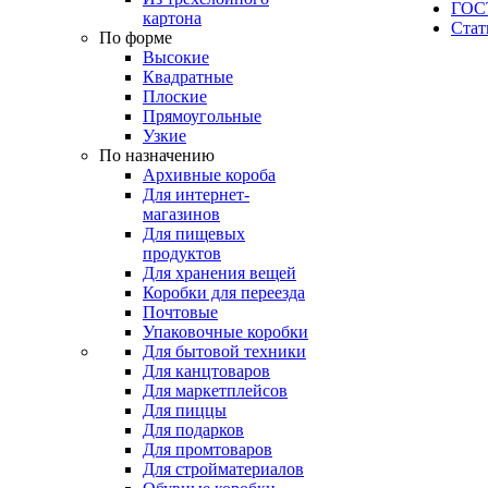
ГОС
картона
Стат
По форме
Высокие
Квадратные
Плоские
Прямоугольные
Узкие
По назначению
Архивные короба
Для интернет-
магазинов
Для пищевых
продуктов
Для хранения вещей
Коробки для переезда
Почтовые
Упаковочные коробки
Для бытовой техники
Для канцтоваров
Для маркетплейсов
Для пиццы
Для подарков
Для промтоваров
Для стройматериалов