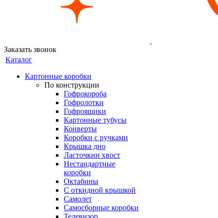
Заказать звонок
Каталог
Картонные коробки
По конструкции
Гофрокороба
Гофролотки
Гофроящики
Картонные тубусы
Конверты
Коробки с ручками
Крышка дно
Ласточкин хвост
Нестандартные
коробки
Октабины
С откидной крышкой
Самолет
Самосборные коробки
Телевизор