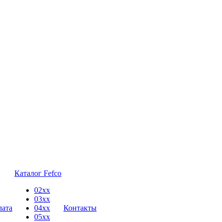
Каталог Fefco
02xx
03xx
лата
04xx
Контакты
05xx