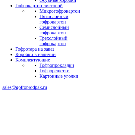
Обувные коробки
Гофрокартон листовой
Микрогофрокартон
Пятислойный
гофрокартон
Семислойный
гофрокартон
Трехслойный
гофрокартон
Гофротара на заказ
Коробки в наличии
Комплектующие
Гофропрокладки
Гофрорешетки
Картонные уголки
sales@gofroprodpak.ru