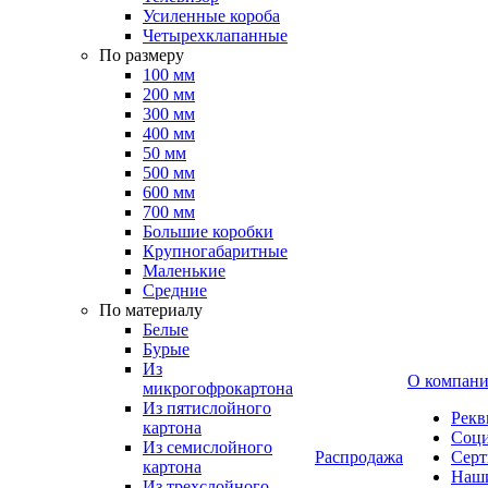
Усиленные короба
Четырехклапанные
По размеру
100 мм
200 мм
300 мм
400 мм
50 мм
500 мм
600 мм
700 мм
Большие коробки
Крупногабаритные
Маленькие
Средние
По материалу
Белые
Бурые
Из
О компан
микрогофрокартона
Из пятислойного
Рекв
картона
Соци
Из семислойного
Распродажа
Сер
картона
Наши
Из трехслойного