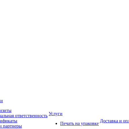
ии
изиты
Услуги
альная ответственность
тификаты
Доставка и оп
Печать на упаковке
 партнеры