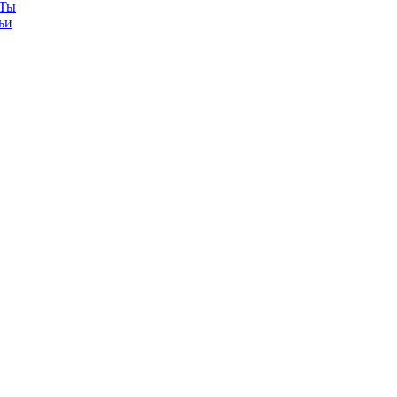
Ты
ьи