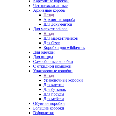
Картонные коробки
Четырехклапанные
Архивные короба
Назад
Архивные короба
Для документов
Для маркетплейсов
Назад
Для маркетплейсов
Для Ozon
Коробки для wildberries
Для одежды
Для пиццы
Самосборные коробки
С откидной крышкой
Упаковочные коробки
Назад
Упаковочные коробки
Для картин
Для бутылок
Для посуды
Для мебели
Обувные коробки
Большие коробки
Гофролотки