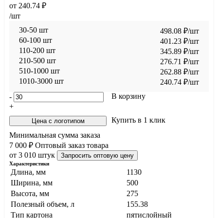
от
240.74
₽
/шт
30-50 шт
498.08
₽
/шт
60-100 шт
401.23
₽
/шт
110-200 шт
345.89
₽
/шт
210-500 шт
276.71
₽
/шт
510-1000 шт
262.88
₽
/шт
1010-3000 шт
240.74
₽
/шт
В корзину
-
+
Купить в 1 клик
Цена с логотипом
Минимальная сумма заказа
7 000 ₽
Оптовый заказ товара
от 3 010 штук
Запросить оптовую цену
Характеристики
Длина, мм
1130
Ширина, мм
500
Высота, мм
275
Полезный объем, л
155.38
Тип картона
пятислойный