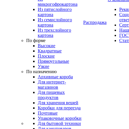
микрогофрокартона
Из пятислойного
Рекв
картона
Соци
Из семислойного
отве
Распродажа
картона
Сер
Из трехслойного
Наши
картона
ГОС
По форме
Стат
Высокие
Квадратные
Плоские
Прямоугольные
Узкие
По назначению
Архивные короба
Для интернет-
магазинов
Для пищевых
продуктов
Для хранения вещей
Коробки для переезда
Почтовые
Упаковочные коробки
Для бытовой техники
Для канцтоваров