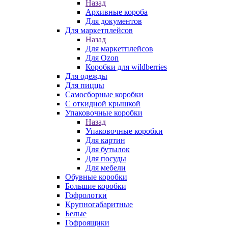
Назад
Архивные короба
Для документов
Для маркетплейсов
Назад
Для маркетплейсов
Для Ozon
Коробки для wildberries
Для одежды
Для пиццы
Самосборные коробки
С откидной крышкой
Упаковочные коробки
Назад
Упаковочные коробки
Для картин
Для бутылок
Для посуды
Для мебели
Обувные коробки
Большие коробки
Гофролотки
Крупногабаритные
Белые
Гофроящики