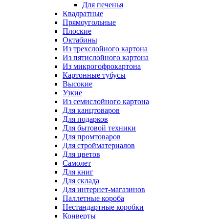
Для печенья
Квадратные
Прямоугольные
Плоские
Октабины
Из трехслойного картона
Из пятислойного картона
Из микрогофрокартона
Картонные тубусы
Высокие
Узкие
Из семислойного картона
Для канцтоваров
Для подарков
Для бытовой техники
Для промтоваров
Для стройматериалов
Для цветов
Самолет
Для книг
Для склада
Для интернет-магазинов
Паллетные короба
Нестандартные коробки
Конверты