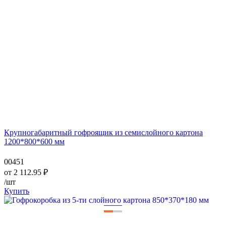
Крупногабаритный гофроящик из семислойного картона
1200*800*600 мм
00451
от
2 112.95
₽
/шт
Купить
—
—