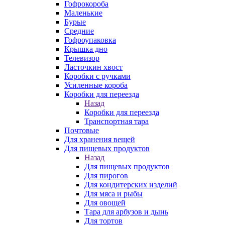
Гофрокороба
Маленькие
Бурые
Средние
Гофроупаковка
Крышка дно
Телевизор
Ласточкин хвост
Коробки с ручками
Усиленные короба
Коробки для переезда
Назад
Коробки для переезда
Транспортная тара
Почтовые
Для хранения вещей
Для пищевых продуктов
Назад
Для пищевых продуктов
Для пирогов
Для кондитерских изделий
Для мяса и рыбы
Для овощей
Тара для арбузов и дынь
Для тортов