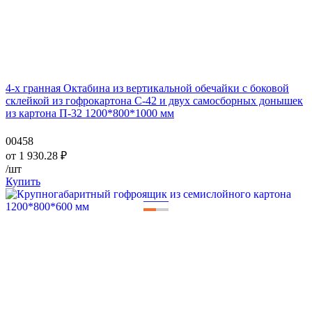
4-х гранная Октабина из вертикальной обечайки с боковой
склейкой из гофрокартона С-42 и двух самосборных донышек
из картона П-32 1200*800*1000 мм
00458
от
1 930.28
₽
/шт
Купить
—
—