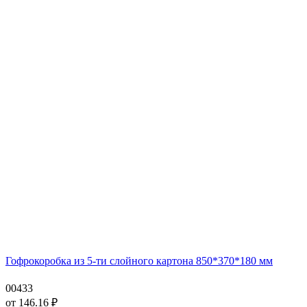
Гофрокоробка из 5-ти слойного картона 850*370*180 мм
00433
от
146.16
₽