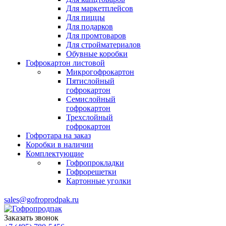
Для маркетплейсов
Для пиццы
Для подарков
Для промтоваров
Для стройматериалов
Обувные коробки
Гофрокартон листовой
Микрогофрокартон
Пятислойный
гофрокартон
Семислойный
гофрокартон
Трехслойный
гофрокартон
Гофротара на заказ
Коробки в наличии
Комплектующие
Гофропрокладки
Гофрорешетки
Картонные уголки
sales@gofroprodpak.ru
Заказать звонок