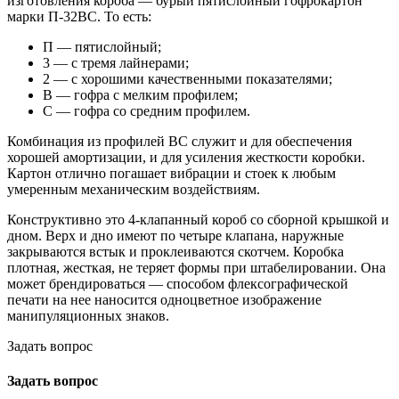
изготовления короба — бурый пятислойный гофрокартон
марки П-32ВС. То есть:
П — пятислойный;
3 — с тремя лайнерами;
2 — с хорошими качественными показателями;
В — гофра с мелким профилем;
С — гофра со средним профилем.
Комбинация из профилей ВС служит и для обеспечения
хорошей амортизации, и для усиления жесткости коробки.
Картон отлично погашает вибрации и стоек к любым
умеренным механическим воздействиям.
Конструктивно это 4-клапанный короб со сборной крышкой и
дном. Верх и дно имеют по четыре клапана, наружные
закрываются встык и проклеиваются скотчем. Коробка
плотная, жесткая, не теряет формы при штабелировании. Она
может брендироваться — способом флексографической
печати на нее наносится одноцветное изображение
манипуляционных знаков.
Задать вопрос
Задать вопрос