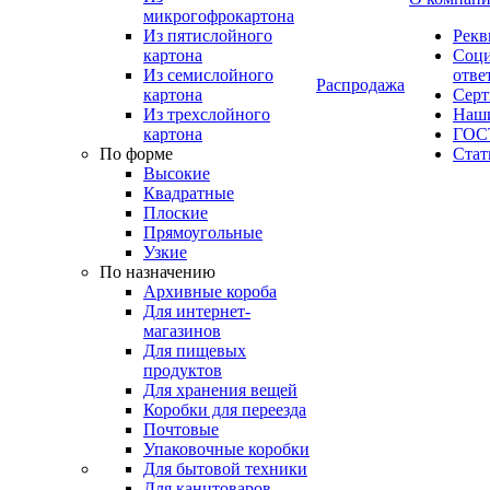
микрогофрокартона
Из пятислойного
Рекв
картона
Соци
Из семислойного
отве
Распродажа
картона
Сер
Из трехслойного
Наши
картона
ГОС
По форме
Стат
Высокие
Квадратные
Плоские
Прямоугольные
Узкие
По назначению
Архивные короба
Для интернет-
магазинов
Для пищевых
продуктов
Для хранения вещей
Коробки для переезда
Почтовые
Упаковочные коробки
Для бытовой техники
Для канцтоваров