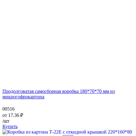
Продолговатая самосборная коробка 180*70*70 мм из
микрогофрокартона
00516
от
17.36
₽
/шт
Купить
—
—