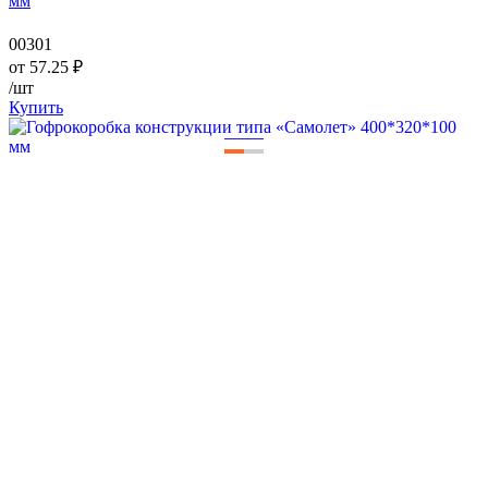
мм
00301
от
57.25
₽
/шт
Купить
—
—