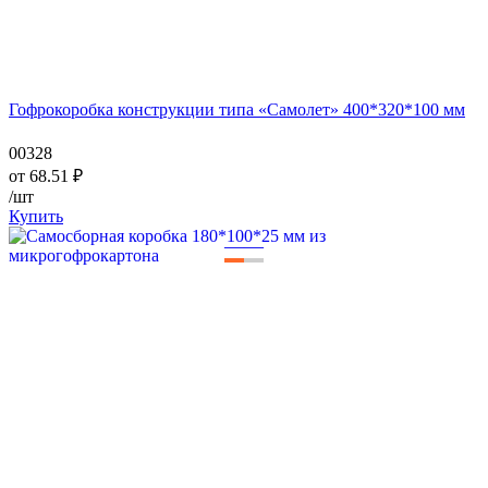
Гофрокоробка конструкции типа «Самолет» 400*320*100 мм
00328
от
68.51
₽
/шт
Купить
—
—