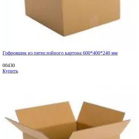
Гофроящик из пятислойного картона 600*400*240 мм
00430
Купить
—
—