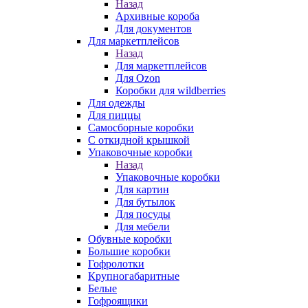
Назад
Архивные короба
Для документов
Для маркетплейсов
Назад
Для маркетплейсов
Для Ozon
Коробки для wildberries
Для одежды
Для пиццы
Самосборные коробки
С откидной крышкой
Упаковочные коробки
Назад
Упаковочные коробки
Для картин
Для бутылок
Для посуды
Для мебели
Обувные коробки
Большие коробки
Гофролотки
Крупногабаритные
Белые
Гофроящики