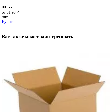
00155
от
31.98
₽
/шт
Купить
Вас также может заинтересовать
—
—