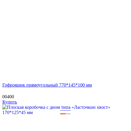
Гофроящик прямоугольный 770*145*100 мм
00400
Купить
—
—