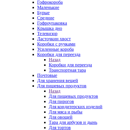
Гофрокороба
Маленькие
Бурые
Средние
Гофроупаковка
Крышка дно
Телевизор
Ласточкин хвост
Коробки с ручками
Усиленные короба
Коробки для переезда
Назад
Коробки для переезда
Транспортная тара
Почтовые
Для хранения вещей
Для пищевых продуктов
Назад
Для пищевых продуктов
Для пирогов
Для кондитерских изделий
Для мяса и рыбы
Для овощей
Тара для арбузов и дынь
Для тортов