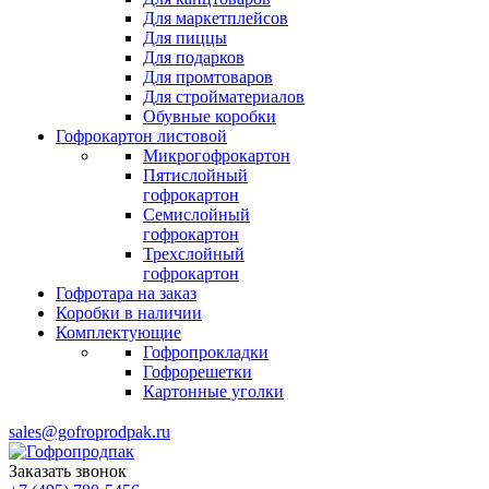
Для маркетплейсов
Для пиццы
Для подарков
Для промтоваров
Для стройматериалов
Обувные коробки
Гофрокартон листовой
Микрогофрокартон
Пятислойный
гофрокартон
Семислойный
гофрокартон
Трехслойный
гофрокартон
Гофротара на заказ
Коробки в наличии
Комплектующие
Гофропрокладки
Гофрорешетки
Картонные уголки
sales@gofroprodpak.ru
Заказать звонок