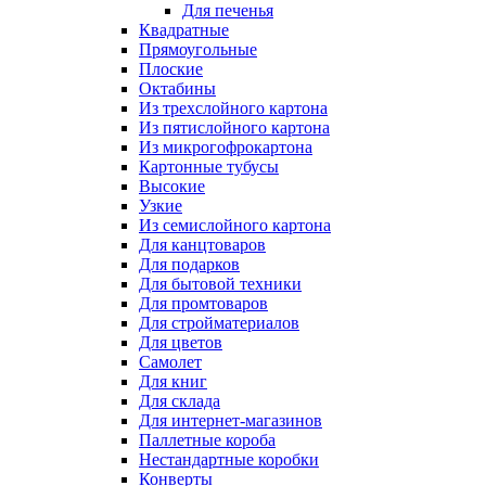
Для печенья
Квадратные
Прямоугольные
Плоские
Октабины
Из трехслойного картона
Из пятислойного картона
Из микрогофрокартона
Картонные тубусы
Высокие
Узкие
Из семислойного картона
Для канцтоваров
Для подарков
Для бытовой техники
Для промтоваров
Для стройматериалов
Для цветов
Самолет
Для книг
Для склада
Для интернет-магазинов
Паллетные короба
Нестандартные коробки
Конверты