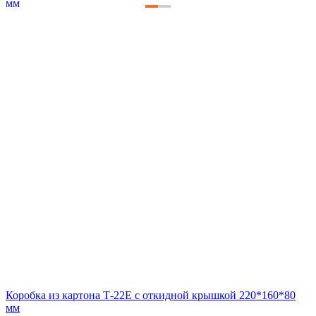
Коробка из картона Т-22Е с откидной крышкой 220*160*80
мм