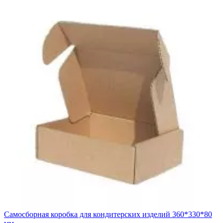
—
—
Самосборная коробка для кондитерских изделий 360*330*80