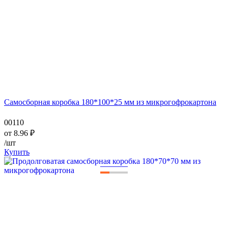
Самосборная коробка 180*100*25 мм из микрогофрокартона
00110
от
8.96
₽
/шт
Купить
—
—
—