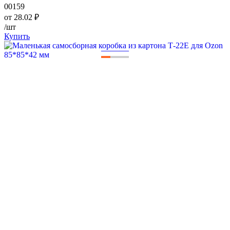
00159
от
28.02
₽
/шт
Купить
—
—
—