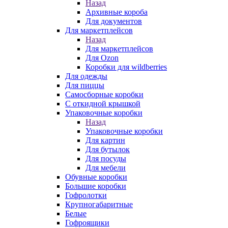
Назад
Архивные короба
Для документов
Для маркетплейсов
Назад
Для маркетплейсов
Для Ozon
Коробки для wildberries
Для одежды
Для пиццы
Самосборные коробки
С откидной крышкой
Упаковочные коробки
Назад
Упаковочные коробки
Для картин
Для бутылок
Для посуды
Для мебели
Обувные коробки
Большие коробки
Гофролотки
Крупногабаритные
Белые
Гофроящики