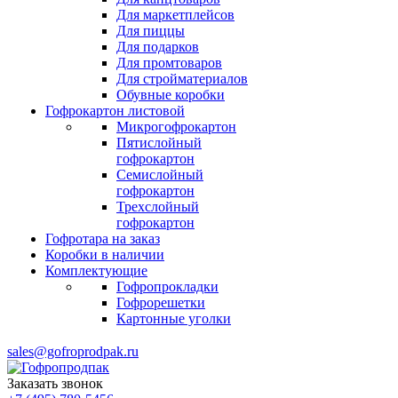
Для маркетплейсов
Для пиццы
Для подарков
Для промтоваров
Для стройматериалов
Обувные коробки
Гофрокартон листовой
Микрогофрокартон
Пятислойный
гофрокартон
Семислойный
гофрокартон
Трехслойный
гофрокартон
Гофротара на заказ
Коробки в наличии
Комплектующие
Гофропрокладки
Гофрорешетки
Картонные уголки
sales@gofroprodpak.ru
Заказать звонок