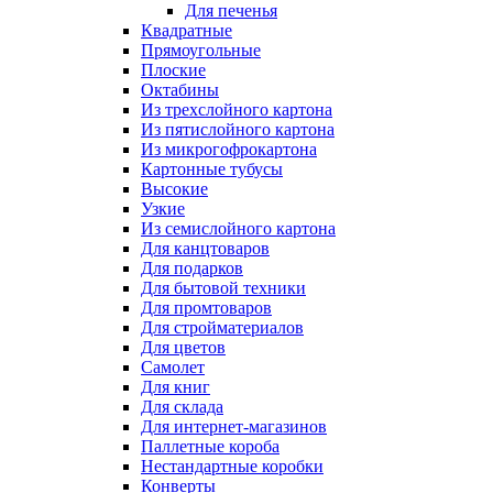
Для печенья
Квадратные
Прямоугольные
Плоские
Октабины
Из трехслойного картона
Из пятислойного картона
Из микрогофрокартона
Картонные тубусы
Высокие
Узкие
Из семислойного картона
Для канцтоваров
Для подарков
Для бытовой техники
Для промтоваров
Для стройматериалов
Для цветов
Самолет
Для книг
Для склада
Для интернет-магазинов
Паллетные короба
Нестандартные коробки
Конверты