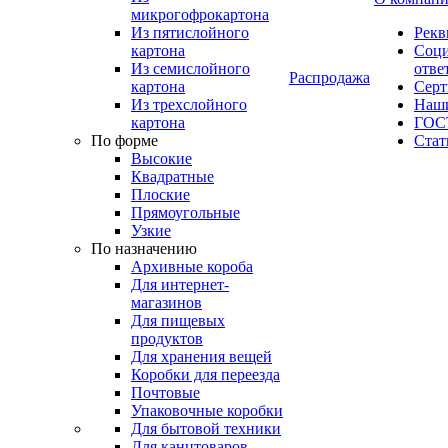
микрогофрокартона
Из пятислойного
Рекв
картона
Соци
Из семислойного
отве
Распродажа
картона
Сер
Из трехслойного
Наши
картона
ГОС
По форме
Стат
Высокие
Квадратные
Плоские
Прямоугольные
Узкие
По назначению
Архивные короба
Для интернет-
магазинов
Для пищевых
продуктов
Для хранения вещей
Коробки для переезда
Почтовые
Упаковочные коробки
Для бытовой техники
Для канцтоваров