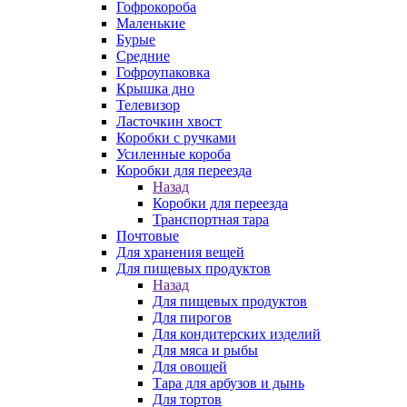
Гофрокороба
Маленькие
Бурые
Средние
Гофроупаковка
Крышка дно
Телевизор
Ласточкин хвост
Коробки с ручками
Усиленные короба
Коробки для переезда
Назад
Коробки для переезда
Транспортная тара
Почтовые
Для хранения вещей
Для пищевых продуктов
Назад
Для пищевых продуктов
Для пирогов
Для кондитерских изделий
Для мяса и рыбы
Для овощей
Тара для арбузов и дынь
Для тортов