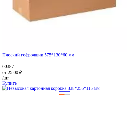
Плоский гофроящик 575*130*60 мм
00387
от
25.00
₽
/шт
Купить
—
—