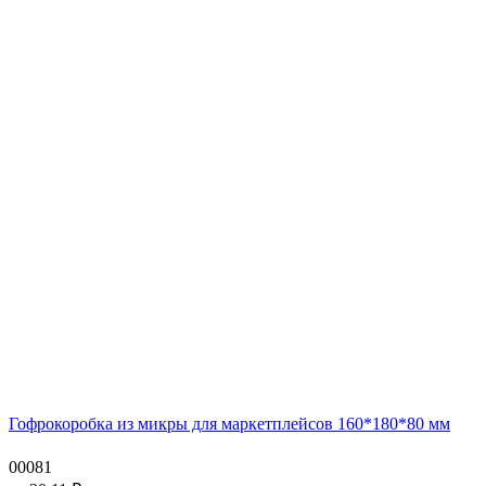
Гофрокоробка из микры для маркетплейсов 160*180*80 мм
00081