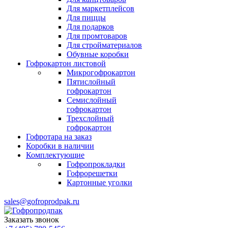
Для маркетплейсов
Для пиццы
Для подарков
Для промтоваров
Для стройматериалов
Обувные коробки
Гофрокартон листовой
Микрогофрокартон
Пятислойный
гофрокартон
Семислойный
гофрокартон
Трехслойный
гофрокартон
Гофротара на заказ
Коробки в наличии
Комплектующие
Гофропрокладки
Гофрорешетки
Картонные уголки
sales@gofroprodpak.ru
Заказать звонок