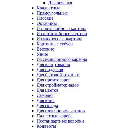
Для печенья
Квадратные
Прямоугольные
Плоские
Октабины
Из трехслойного картона
Из пятислойного картона
Из микрогофрокартона
Картонные тубусы
Высокие
Узкие
Из семислойного картона
Для канцтоваров
Для подарков
Для бытовой техники
Для промтоваров
Для стройматериалов
Для цветов
Самолет
Для книг
Для склада
Для интернет-магазинов
Паллетные короба
Нестандартные коробки
Конверты