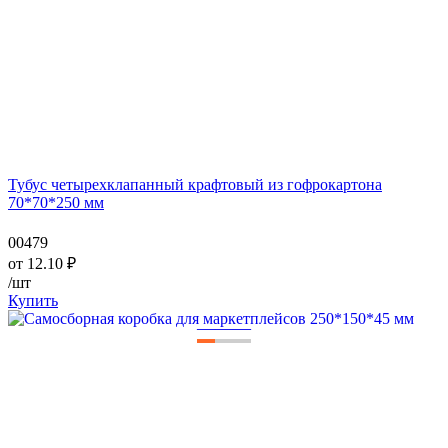
Тубус четырехклапанный крафтовый из гофрокартона
70*70*250 мм
00479
от
12.10
₽
/шт
Купить
—
—
—