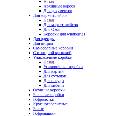
Назад
Архивные короба
Для документов
Для маркетплейсов
Назад
Для маркетплейсов
Для Ozon
Коробки для wildberries
Для одежды
Для пиццы
Самосборные коробки
С откидной крышкой
Упаковочные коробки
Назад
Упаковочные коробки
Для картин
Для бутылок
Для посуды
Для мебели
Обувные коробки
Большие коробки
Гофролотки
Крупногабаритные
Белые
Гофроящики