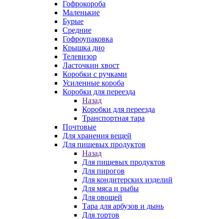
Гофрокороба
Маленькие
Бурые
Средние
Гофроупаковка
Крышка дно
Телевизор
Ласточкин хвост
Коробки с ручками
Усиленные короба
Коробки для переезда
Назад
Коробки для переезда
Транспортная тара
Почтовые
Для хранения вещей
Для пищевых продуктов
Назад
Для пищевых продуктов
Для пирогов
Для кондитерских изделий
Для мяса и рыбы
Для овощей
Тара для арбузов и дынь
Для тортов