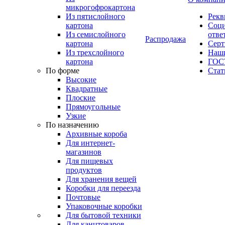
микрогофрокартона
Из пятислойного
Рекв
картона
Соци
Из семислойного
отве
Распродажа
картона
Сер
Из трехслойного
Наши
картона
ГОС
По форме
Стат
Высокие
Квадратные
Плоские
Прямоугольные
Узкие
По назначению
Архивные короба
Для интернет-
магазинов
Для пищевых
продуктов
Для хранения вещей
Коробки для переезда
Почтовые
Упаковочные коробки
Для бытовой техники
Для канцтоваров