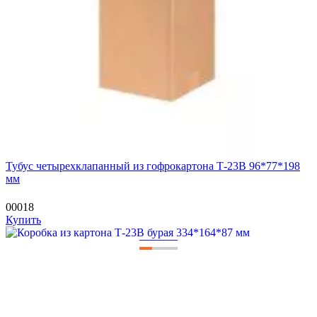
Тубус четырехклапанный из гофрокартона Т-23В 96*77*198
мм
00018
Купить
—
—
—