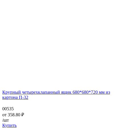
Крупный четырехклапанный ящик 680*680*720 мм из
картона П-32
00535
от
358.80
₽
/шт
Купить