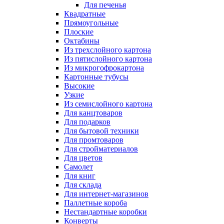
Для печенья
Квадратные
Прямоугольные
Плоские
Октабины
Из трехслойного картона
Из пятислойного картона
Из микрогофрокартона
Картонные тубусы
Высокие
Узкие
Из семислойного картона
Для канцтоваров
Для подарков
Для бытовой техники
Для промтоваров
Для стройматериалов
Для цветов
Самолет
Для книг
Для склада
Для интернет-магазинов
Паллетные короба
Нестандартные коробки
Конверты