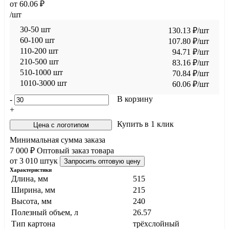
от
60.06
₽
/шт
30-50 шт
130.13
₽
/шт
60-100 шт
107.80
₽
/шт
110-200 шт
94.71
₽
/шт
210-500 шт
83.16
₽
/шт
510-1000 шт
70.84
₽
/шт
1010-3000 шт
60.06
₽
/шт
В корзину
-
+
Купить в 1 клик
Цена с логотипом
Минимальная сумма заказа
7 000 ₽
Оптовый заказ товара
от 3 010 штук
Запросить оптовую цену
Характеристики
Длина, мм
515
Ширина, мм
215
Высота, мм
240
Полезный объем, л
26.57
Тип картона
трёхслойный