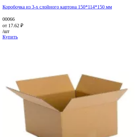
Коробочка из 3-х слойного картона 150*114*150 мм
00066
от
17.62
₽
/шт
Купить
—
—