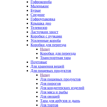
Гофрокороба
Маленькие
Бурые
Средние
Гофроупаковка
Крышка дно
Телевизор
Ласточкин хвост
Коробки с ручками
Усиленные короба
Коробки для переезда
Назад
Коробки для переезда
Транспортная тара
Почтовые
Для хранения вещей
Для пищевых продуктов
Назад
Для пищевых продуктов
Для пирогов
Для кондитерских изделий
Для мяса и рыбы
Для овощей
Тара для арбузов и дынь
Для тортов