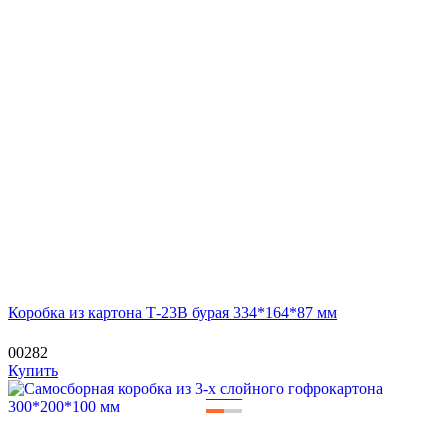
Коробка из картона Т-23В бурая 334*164*87 мм
00282
Купить
—
—