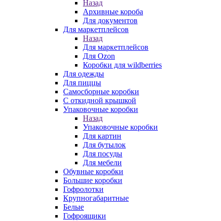
Назад
Архивные короба
Для документов
Для маркетплейсов
Назад
Для маркетплейсов
Для Ozon
Коробки для wildberries
Для одежды
Для пиццы
Самосборные коробки
С откидной крышкой
Упаковочные коробки
Назад
Упаковочные коробки
Для картин
Для бутылок
Для посуды
Для мебели
Обувные коробки
Большие коробки
Гофролотки
Крупногабаритные
Белые
Гофроящики