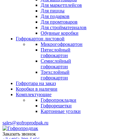
Для маркетплейсов
Для пиццы
Для подарков
Для промтоваров
Для стройматериалов
Обувные коробки
Гофрокартон листовой
Микрогофрокартон
Пятислойный
гофрокартон
Семислойный
гофрокартон
Трехслойный
гофрокартон
Гофротара на заказ
Коробки в наличии
Комплектующие
Гофропрокладки
Гофрорешетки
Картонные уголки
sales@gofroprodpak.ru
Заказать звонок