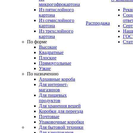
микрогофрокартона
Из пятислойного
Рекв
картона
Соци
Из семислойного
отве
Распродажа
картона
Сер
Из трехслойного
Наши
картона
ГОС
По форме
Стат
Высокие
Квадратные
Плоские
Прямоугольные
Узкие
По назначению
Архивные короба
Для интернет-
магазинов
Для пищевых
продуктов
Для хранения вещей
Коробки для переезда
Почтовые
Упаковочные коробки
Для бытовой техники
Для канцтоваров