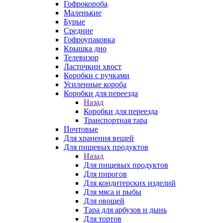
Гофрокороба
Маленькие
Бурые
Средние
Гофроупаковка
Крышка дно
Телевизор
Ласточкин хвост
Коробки с ручками
Усиленные короба
Коробки для переезда
Назад
Коробки для переезда
Транспортная тара
Почтовые
Для хранения вещей
Для пищевых продуктов
Назад
Для пищевых продуктов
Для пирогов
Для кондитерских изделий
Для мяса и рыбы
Для овощей
Тара для арбузов и дынь
Для тортов