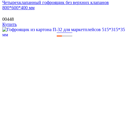
Четырехклапанный гофроящик без верхних клапанов
800*600*400 мм
00448
Купить
—
—
—