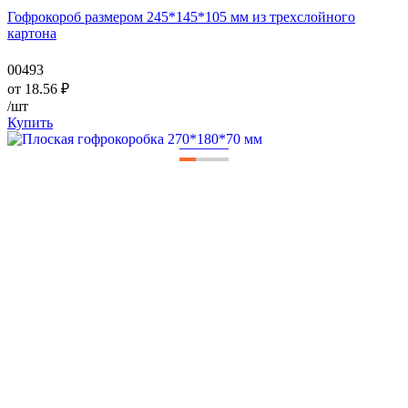
Гофрокороб размером 245*145*105 мм из трехслойного
картона
00493
от
18.56
₽
/шт
Купить
—
—
—