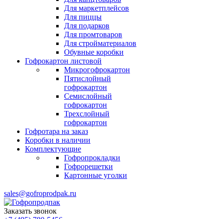
Для маркетплейсов
Для пиццы
Для подарков
Для промтоваров
Для стройматериалов
Обувные коробки
Гофрокартон листовой
Микрогофрокартон
Пятислойный
гофрокартон
Семислойный
гофрокартон
Трехслойный
гофрокартон
Гофротара на заказ
Коробки в наличии
Комплектующие
Гофропрокладки
Гофрорешетки
Картонные уголки
sales@gofroprodpak.ru
Заказать звонок