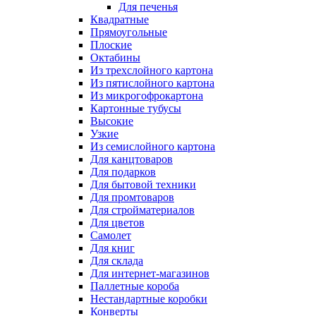
Для печенья
Квадратные
Прямоугольные
Плоские
Октабины
Из трехслойного картона
Из пятислойного картона
Из микрогофрокартона
Картонные тубусы
Высокие
Узкие
Из семислойного картона
Для канцтоваров
Для подарков
Для бытовой техники
Для промтоваров
Для стройматериалов
Для цветов
Самолет
Для книг
Для склада
Для интернет-магазинов
Паллетные короба
Нестандартные коробки
Конверты