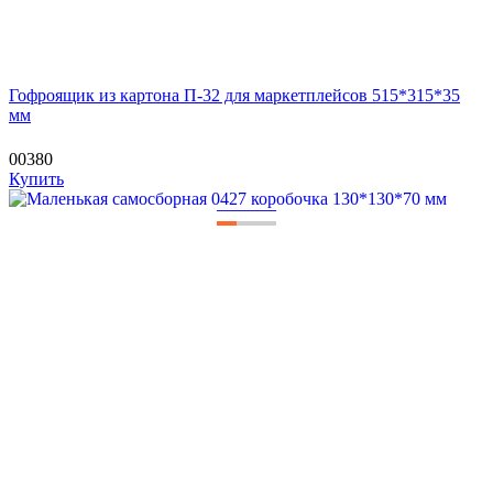
Гофроящик из картона П-32 для маркетплейсов 515*315*35
мм
00380
Купить
—
—
—