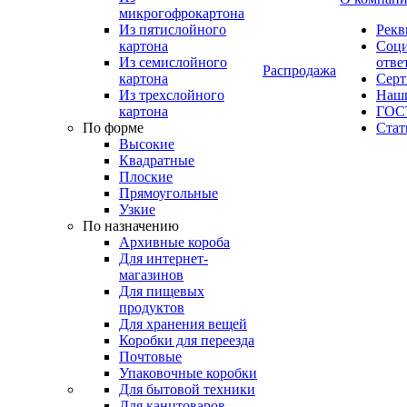
микрогофрокартона
Из пятислойного
Рекв
картона
Соци
Из семислойного
отве
Распродажа
картона
Сер
Из трехслойного
Наши
картона
ГОС
По форме
Стат
Высокие
Квадратные
Плоские
Прямоугольные
Узкие
По назначению
Архивные короба
Для интернет-
магазинов
Для пищевых
продуктов
Для хранения вещей
Коробки для переезда
Почтовые
Упаковочные коробки
Для бытовой техники
Для канцтоваров