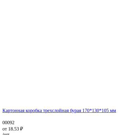
Картонная коробка трехслойная бурая 170*130*105 мм
00092
от
18.53
₽
/шт