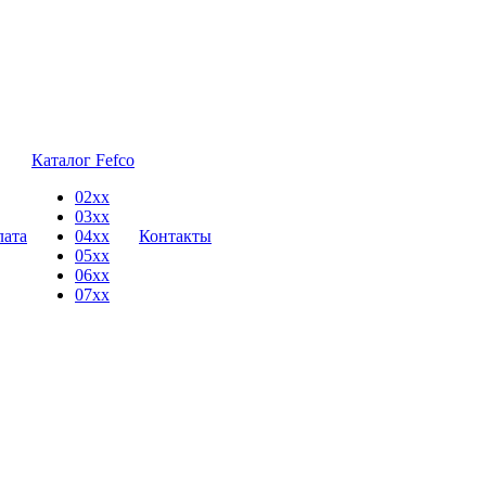
Каталог Fefco
02xx
03xx
лата
04xx
Контакты
05xx
06xx
07xx