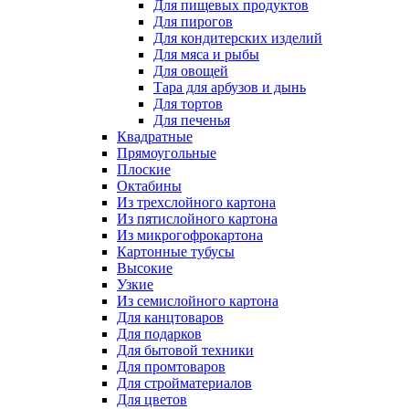
Для пищевых продуктов
Для пирогов
Для кондитерских изделий
Для мяса и рыбы
Для овощей
Тара для арбузов и дынь
Для тортов
Для печенья
Квадратные
Прямоугольные
Плоские
Октабины
Из трехслойного картона
Из пятислойного картона
Из микрогофрокартона
Картонные тубусы
Высокие
Узкие
Из семислойного картона
Для канцтоваров
Для подарков
Для бытовой техники
Для промтоваров
Для стройматериалов
Для цветов