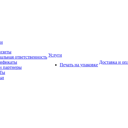
ии
изиты
Услуги
альная ответственность
тификаты
Доставка и оп
Печать на упаковке
 партнеры
Ты
ьи