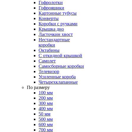
Гофролотки
Гофроящики
Картонные тубусы
Конверты
Коробки с ручками
Крышка дно
Ласточкин хвост
Нестандартные
коробки
Октабины
С откидной крышкой
Самолет
Самосборные коробки
Телевизор
Усиленные короба
Четырехклапанные
По размеру
100 мм
200 мм
300 мм
400 мм
50 мм
500 мм
600 мм
700 мм