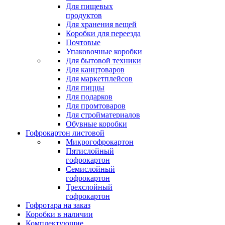
Для пищевых
продуктов
Для хранения вещей
Коробки для переезда
Почтовые
Упаковочные коробки
Для бытовой техники
Для канцтоваров
Для маркетплейсов
Для пиццы
Для подарков
Для промтоваров
Для стройматериалов
Обувные коробки
Гофрокартон листовой
Микрогофрокартон
Пятислойный
гофрокартон
Семислойный
гофрокартон
Трехслойный
гофрокартон
Гофротара на заказ
Коробки в наличии
Комплектующие