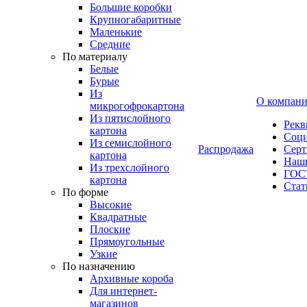
Большие коробки
Крупногабаритные
Маленькие
Средние
По материалу
Белые
Бурые
Из
О компан
микрогофрокартона
Из пятислойного
Рекв
картона
Соци
Из семислойного
Распродажа
Сер
картона
Наши
Из трехслойного
ГОС
картона
Стат
По форме
Высокие
Квадратные
Плоские
Прямоугольные
Узкие
По назначению
Архивные короба
Для интернет-
магазинов