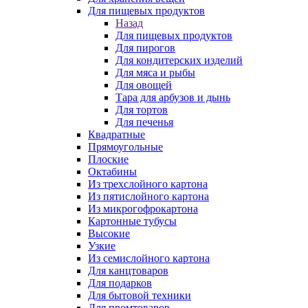
Для пищевых продуктов
Назад
Для пищевых продуктов
Для пирогов
Для кондитерских изделий
Для мяса и рыбы
Для овощей
Тара для арбузов и дынь
Для тортов
Для печенья
Квадратные
Прямоугольные
Плоские
Октабины
Из трехслойного картона
Из пятислойного картона
Из микрогофрокартона
Картонные тубусы
Высокие
Узкие
Из семислойного картона
Для канцтоваров
Для подарков
Для бытовой техники
Для промтоваров