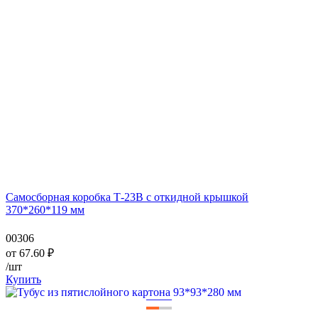
Самосборная коробка Т-23В с откидной крышкой
370*260*119 мм
00306
от
67.60
₽
/шт
Купить
—
—