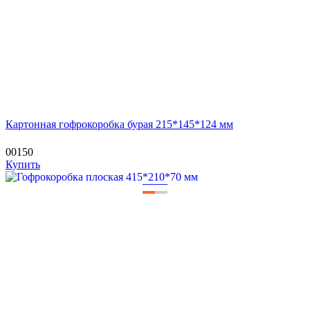
Картонная гофрокоробка бурая 215*145*124 мм
00150
Купить
—
—