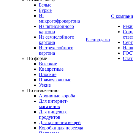
Белые
Бурые
Из
О компан
микрогофрокартона
Из пятислойного
Рекв
картона
Соци
Из семислойного
отве
Распродажа
картона
Сер
Из трехслойного
Наши
картона
ГОС
По форме
Стат
Высокие
Квадратные
Плоские
Прямоугольные
Узкие
По назначению
Архивные короба
Для интернет-
магазинов
Для пищевых
продуктов
Для хранения вещей
Коробки для переезда