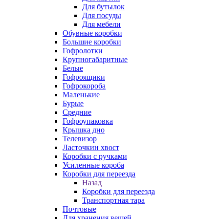
Для бутылок
Для посуды
Для мебели
Обувные коробки
Большие коробки
Гофролотки
Крупногабаритные
Белые
Гофроящики
Гофрокороба
Маленькие
Бурые
Средние
Гофроупаковка
Крышка дно
Телевизор
Ласточкин хвост
Коробки с ручками
Усиленные короба
Коробки для переезда
Назад
Коробки для переезда
Транспортная тара
Почтовые
Для хранения вещей