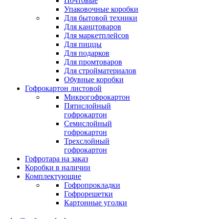
Почтовые
Упаковочные коробки
Для бытовой техники
Для канцтоваров
Для маркетплейсов
Для пиццы
Для подарков
Для промтоваров
Для стройматериалов
Обувные коробки
Гофрокартон листовой
Микрогофрокартон
Пятислойный
гофрокартон
Семислойный
гофрокартон
Трехслойный
гофрокартон
Гофротара на заказ
Коробки в наличии
Комплектующие
Гофропрокладки
Гофрорешетки
Картонные уголки