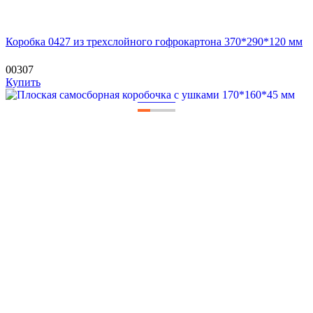
Коробка 0427 из трехслойного гофрокартона 370*290*120 мм
00307
Купить
—
—
—