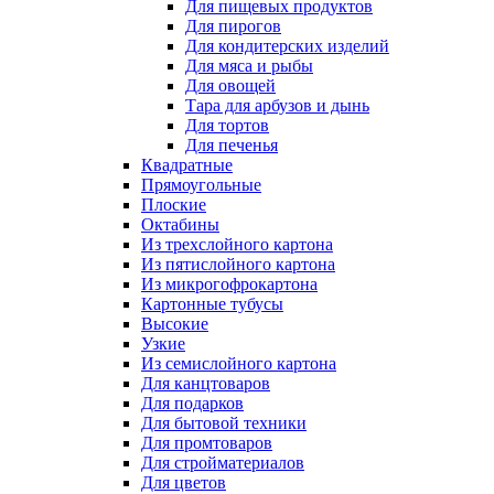
Для пищевых продуктов
Для пирогов
Для кондитерских изделий
Для мяса и рыбы
Для овощей
Тара для арбузов и дынь
Для тортов
Для печенья
Квадратные
Прямоугольные
Плоские
Октабины
Из трехслойного картона
Из пятислойного картона
Из микрогофрокартона
Картонные тубусы
Высокие
Узкие
Из семислойного картона
Для канцтоваров
Для подарков
Для бытовой техники
Для промтоваров
Для стройматериалов
Для цветов