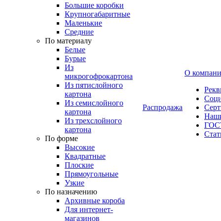
Большие коробки
Крупногабаритные
Маленькие
Средние
По материалу
Белые
Бурые
Из
О компан
микрогофрокартона
Из пятислойного
Рекв
картона
Соци
Из семислойного
Распродажа
Сер
картона
Наши
Из трехслойного
ГОС
картона
Стат
По форме
Высокие
Квадратные
Плоские
Прямоугольные
Узкие
По назначению
Архивные короба
Для интернет-
магазинов