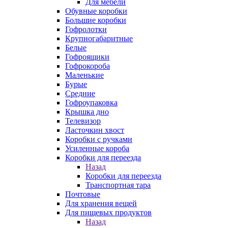
Для мебели
Обувные коробки
Большие коробки
Гофролотки
Крупногабаритные
Белые
Гофроящики
Гофрокороба
Маленькие
Бурые
Средние
Гофроупаковка
Крышка дно
Телевизор
Ласточкин хвост
Коробки с ручками
Усиленные короба
Коробки для переезда
Назад
Коробки для переезда
Транспортная тара
Почтовые
Для хранения вещей
Для пищевых продуктов
Назад