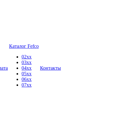
Каталог Fefco
02xx
03xx
лата
04xx
Контакты
05xx
06xx
07xx