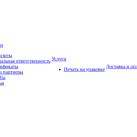
ии
изиты
Услуги
альная ответственность
тификаты
Доставка и оп
Печать на упаковке
 партнеры
Ты
ьи