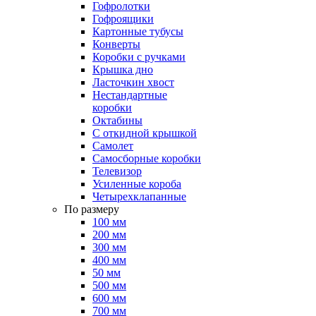
Гофролотки
Гофроящики
Картонные тубусы
Конверты
Коробки с ручками
Крышка дно
Ласточкин хвост
Нестандартные
коробки
Октабины
С откидной крышкой
Самолет
Самосборные коробки
Телевизор
Усиленные короба
Четырехклапанные
По размеру
100 мм
200 мм
300 мм
400 мм
50 мм
500 мм
600 мм
700 мм