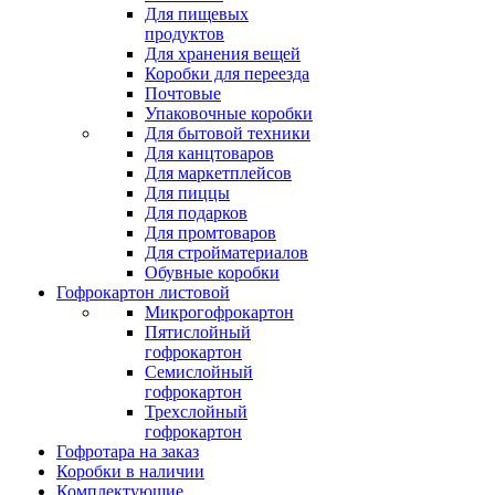
Для пищевых
продуктов
Для хранения вещей
Коробки для переезда
Почтовые
Упаковочные коробки
Для бытовой техники
Для канцтоваров
Для маркетплейсов
Для пиццы
Для подарков
Для промтоваров
Для стройматериалов
Обувные коробки
Гофрокартон листовой
Микрогофрокартон
Пятислойный
гофрокартон
Семислойный
гофрокартон
Трехслойный
гофрокартон
Гофротара на заказ
Коробки в наличии
Комплектующие