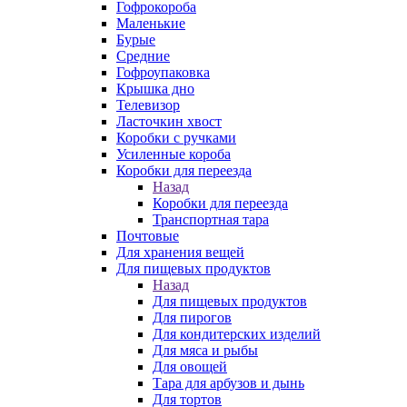
Гофрокороба
Маленькие
Бурые
Средние
Гофроупаковка
Крышка дно
Телевизор
Ласточкин хвост
Коробки с ручками
Усиленные короба
Коробки для переезда
Назад
Коробки для переезда
Транспортная тара
Почтовые
Для хранения вещей
Для пищевых продуктов
Назад
Для пищевых продуктов
Для пирогов
Для кондитерских изделий
Для мяса и рыбы
Для овощей
Тара для арбузов и дынь
Для тортов