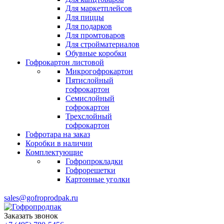
Для маркетплейсов
Для пиццы
Для подарков
Для промтоваров
Для стройматериалов
Обувные коробки
Гофрокартон листовой
Микрогофрокартон
Пятислойный
гофрокартон
Семислойный
гофрокартон
Трехслойный
гофрокартон
Гофротара на заказ
Коробки в наличии
Комплектующие
Гофропрокладки
Гофрорешетки
Картонные уголки
sales@gofroprodpak.ru
Заказать звонок