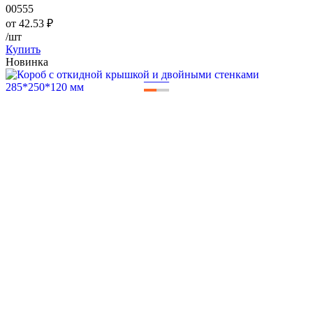
00555
от
42.53
₽
/шт
Купить
Новинка
—
—