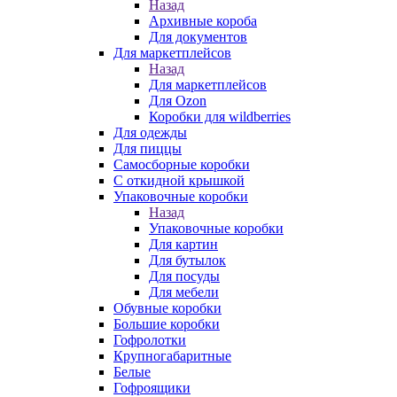
Назад
Архивные короба
Для документов
Для маркетплейсов
Назад
Для маркетплейсов
Для Ozon
Коробки для wildberries
Для одежды
Для пиццы
Самосборные коробки
С откидной крышкой
Упаковочные коробки
Назад
Упаковочные коробки
Для картин
Для бутылок
Для посуды
Для мебели
Обувные коробки
Большие коробки
Гофролотки
Крупногабаритные
Белые
Гофроящики