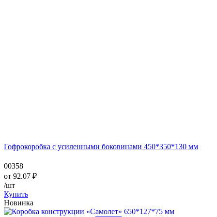
Гофрокоробка с усиленными боковинами 450*350*130 мм
00358
от
92.07
₽
/шт
Купить
Новинка
—
—
—