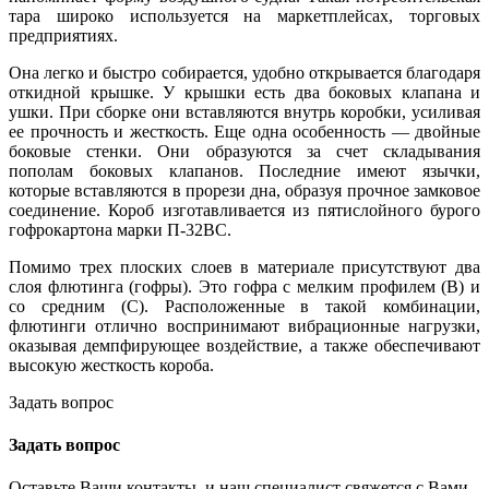
тара широко используется на маркетплейсах, торговых
предприятиях.
Она легко и быстро собирается, удобно открывается благодаря
откидной крышке. У крышки есть два боковых клапана и
ушки. При сборке они вставляются внутрь коробки, усиливая
ее прочность и жесткость. Еще одна особенность — двойные
боковые стенки. Они образуются за счет складывания
пополам боковых клапанов. Последние имеют язычки,
которые вставляются в прорези дна, образуя прочное замковое
соединение. Короб изготавливается из пятислойного бурого
гофрокартона марки П-32ВС.
Помимо трех плоских слоев в материале присутствуют два
слоя флютинга (гофры). Это гофра с мелким профилем (В) и
со средним (С). Расположенные в такой комбинации,
флютинги отлично воспринимают вибрационные нагрузки,
оказывая демпфирующее воздействие, а также обеспечивают
высокую жесткость короба.
Задать вопрос
Задать вопрос
Оставьте Ваши контакты, и наш специалист свяжется с Вами