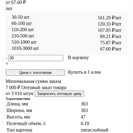
от
67.60
₽
/шт
30-50 шт
161.29
₽
/шт
60-100 шт
120.33
₽
/шт
110-200 шт
107.05
₽
/шт
210-500 шт
89.21
₽
/шт
510-1000 шт
75.87
₽
/шт
1010-3000 шт
67.60
₽
/шт
В корзину
-
+
Купить в 1 клик
Цена с логотипом
Минимальная сумма заказа
7 000 ₽
Оптовый заказ товара
от 3 010 штук
Запросить оптовую цену
Характеристики
Длина, мм
363
Ширина, мм
363
Высота, мм
47
Полезный объем, л
6.19
Тип картона
пятислойный