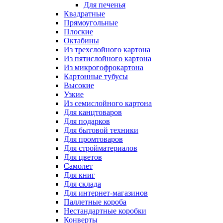
Для печенья
Квадратные
Прямоугольные
Плоские
Октабины
Из трехслойного картона
Из пятислойного картона
Из микрогофрокартона
Картонные тубусы
Высокие
Узкие
Из семислойного картона
Для канцтоваров
Для подарков
Для бытовой техники
Для промтоваров
Для стройматериалов
Для цветов
Самолет
Для книг
Для склада
Для интернет-магазинов
Паллетные короба
Нестандартные коробки
Конверты