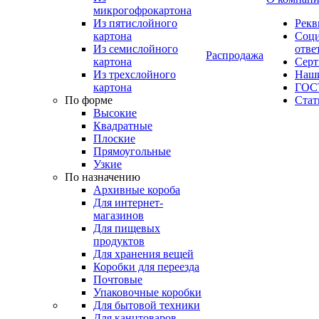
микрогофрокартона
Из пятислойного
Рекв
картона
Соци
Из семислойного
отве
Распродажа
картона
Сер
Из трехслойного
Наши
картона
ГОС
По форме
Стат
Высокие
Квадратные
Плоские
Прямоугольные
Узкие
По назначению
Архивные короба
Для интернет-
магазинов
Для пищевых
продуктов
Для хранения вещей
Коробки для переезда
Почтовые
Упаковочные коробки
Для бытовой техники
Для канцтоваров