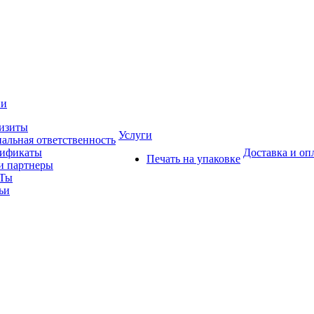
ии
изиты
Услуги
альная ответственность
тификаты
Доставка и оп
Печать на упаковке
 партнеры
Ты
ьи