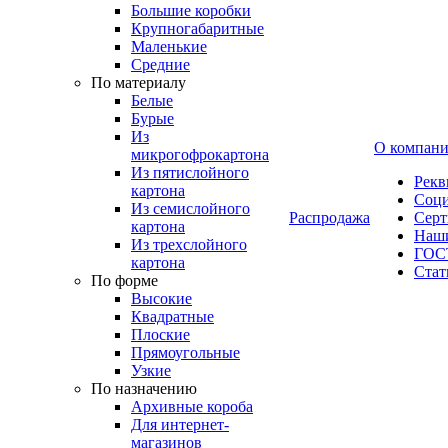
Большие коробки
Крупногабаритные
Маленькие
Средние
По материалу
Белые
Бурые
Из
О компан
микрогофрокартона
Из пятислойного
Рекв
картона
Соци
Из семислойного
Распродажа
Сер
картона
Наши
Из трехслойного
ГОС
картона
Стат
По форме
Высокие
Квадратные
Плоские
Прямоугольные
Узкие
По назначению
Архивные короба
Для интернет-
магазинов