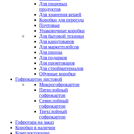
Для пищевых
продуктов
Для хранения вещей
Коробки для переезда
Почтовые
Упаковочные коробки
Для бытовой техники
Для канцтоваров
Для маркетплейсов
Для пиццы
Для подарков
Для промтоваров
Для стройматериалов
Обувные коробки
Гофрокартон листовой
Микрогофрокартон
Пятислойный
гофрокартон
Семислойный
гофрокартон
Трехслойный
гофрокартон
Гофротара на заказ
Коробки в наличии
Комплектующие