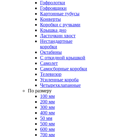
Гофролотки
Гофроящики
Картонные тубусы
Конверты
Коробки с ручками
Крышка дно
Ласточкин хвост
Нестандартные
коробки
Октабины
С откидной крышкой
Самолет
Самосборные коробки
Телевизор
Усиленные короба
Четырехклапанные
По размеру
100 мм
200 мм
300 мм
400 мм
50 мм
500 мм
600 мм
700 мм