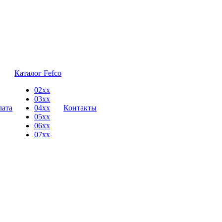
Каталог Fefco
02xx
03xx
лата
04xx
Контакты
05xx
06xx
07xx