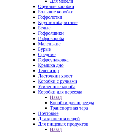
Для мебели
Обувные коробки
Большие коробки
Гофролотки
Крупногабаритные
Белые
Гофроящики
Гофрокороба
Маленькие
Бурые
Средние
Гофроупаковка
Крышка дно
Телевизор
Ласточкин хвост
Коробки с ручками
Усиленные короба
Коробки для переезда
Назад
Коробки для переезда
Транспортная тара
Почтовые
Для хранения вещей
Для пищевых продуктов
Назад