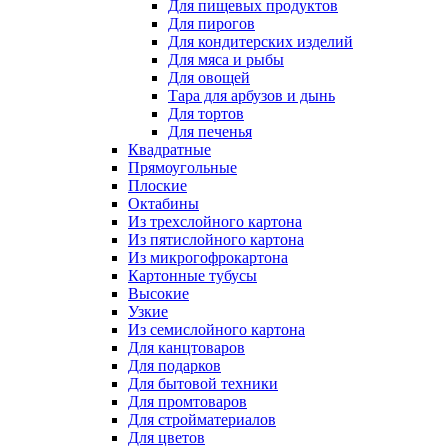
Для пищевых продуктов
Для пирогов
Для кондитерских изделий
Для мяса и рыбы
Для овощей
Тара для арбузов и дынь
Для тортов
Для печенья
Квадратные
Прямоугольные
Плоские
Октабины
Из трехслойного картона
Из пятислойного картона
Из микрогофрокартона
Картонные тубусы
Высокие
Узкие
Из семислойного картона
Для канцтоваров
Для подарков
Для бытовой техники
Для промтоваров
Для стройматериалов
Для цветов