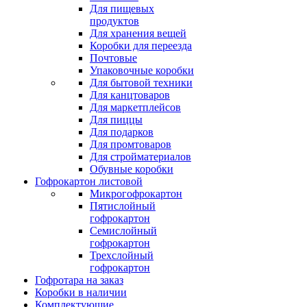
Для пищевых
продуктов
Для хранения вещей
Коробки для переезда
Почтовые
Упаковочные коробки
Для бытовой техники
Для канцтоваров
Для маркетплейсов
Для пиццы
Для подарков
Для промтоваров
Для стройматериалов
Обувные коробки
Гофрокартон листовой
Микрогофрокартон
Пятислойный
гофрокартон
Семислойный
гофрокартон
Трехслойный
гофрокартон
Гофротара на заказ
Коробки в наличии
Комплектующие