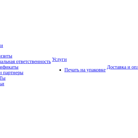
ии
изиты
Услуги
альная ответственность
тификаты
Доставка и оп
Печать на упаковке
 партнеры
Ты
ьи