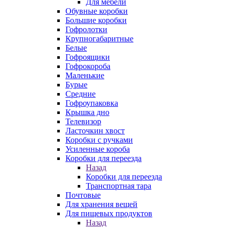
Для мебели
Обувные коробки
Большие коробки
Гофролотки
Крупногабаритные
Белые
Гофроящики
Гофрокороба
Маленькие
Бурые
Средние
Гофроупаковка
Крышка дно
Телевизор
Ласточкин хвост
Коробки с ручками
Усиленные короба
Коробки для переезда
Назад
Коробки для переезда
Транспортная тара
Почтовые
Для хранения вещей
Для пищевых продуктов
Назад