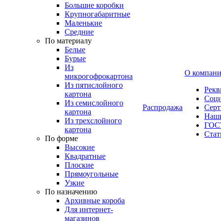
Большие коробки
Крупногабаритные
Маленькие
Средние
По материалу
Белые
Бурые
Из
О компан
микрогофрокартона
Из пятислойного
Рекв
картона
Соци
Из семислойного
Распродажа
Сер
картона
Наши
Из трехслойного
ГОС
картона
Стат
По форме
Высокие
Квадратные
Плоские
Прямоугольные
Узкие
По назначению
Архивные короба
Для интернет-
магазинов