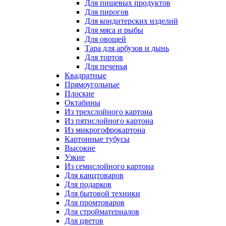
Для пищевых продуктов
Для пирогов
Для кондитерских изделий
Для мяса и рыбы
Для овощей
Тара для арбузов и дынь
Для тортов
Для печенья
Квадратные
Прямоугольные
Плоские
Октабины
Из трехслойного картона
Из пятислойного картона
Из микрогофрокартона
Картонные тубусы
Высокие
Узкие
Из семислойного картона
Для канцтоваров
Для подарков
Для бытовой техники
Для промтоваров
Для стройматериалов
Для цветов