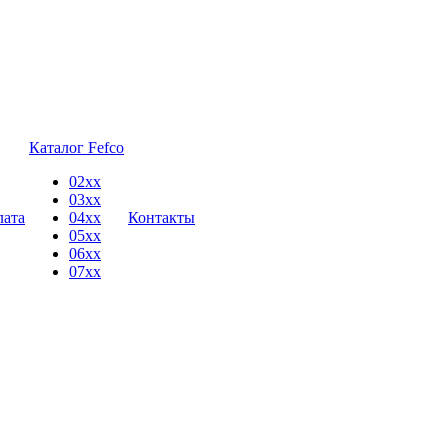
Каталог Fefco
02xx
03xx
лата
04xx
Контакты
05xx
06xx
07xx