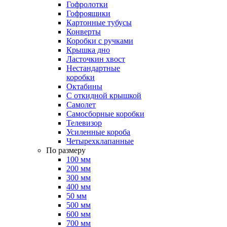
Гофролотки
Гофроящики
Картонные тубусы
Конверты
Коробки с ручками
Крышка дно
Ласточкин хвост
Нестандартные
коробки
Октабины
С откидной крышкой
Самолет
Самосборные коробки
Телевизор
Усиленные короба
Четырехклапанные
По размеру
100 мм
200 мм
300 мм
400 мм
50 мм
500 мм
600 мм
700 мм