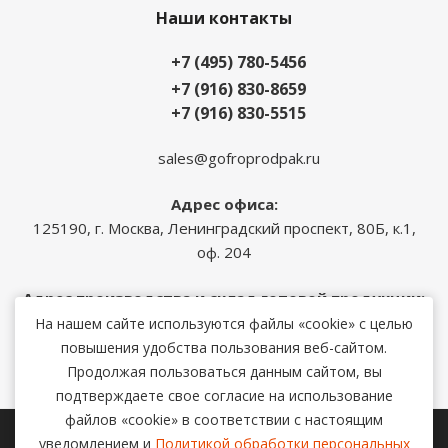
Наши контакты
+7 (495) 780-5456
+7 (916) 830-8659
+7 (916) 830-5515
sales@gofroprodpak.ru
Адрес офиса:
125190, г. Москва, Ленинградский проспект, 80Б, к.1,
оф. 204
Адрес производства и склад готовой продукции:
143573, Московская область, Истринский район, с. п.
На нашем сайте используются файлы «cookie» с целью
Онуфриевское, д. Карасино, ул. Дружная д. 41
повышения удобства пользования веб-сайтом.
Продолжая пользоваться данным сайтом, вы
подтверждаете свое согласие на использование
файлов «cookie» в соответствии с настоящим
уведомлением и
Политикой обработки персональных