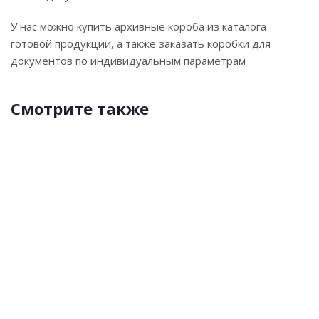
У нас можно купить архивные короба из каталога
готовой продукции, а также заказать коробки для
документов по индивидуальным параметрам
Смотрите также
Изготовление
Коробки
Картонные
Коробка
Зачем
коробок
для
коробки
для
нужны
с
корпоративных
пиццы
коробки
логотипом
подарков
–
из
на
какая
белого
заказ
она
гофрокартона?
должна
быть