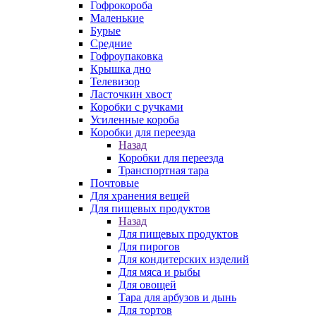
Гофрокороба
Маленькие
Бурые
Средние
Гофроупаковка
Крышка дно
Телевизор
Ласточкин хвост
Коробки с ручками
Усиленные короба
Коробки для переезда
Назад
Коробки для переезда
Транспортная тара
Почтовые
Для хранения вещей
Для пищевых продуктов
Назад
Для пищевых продуктов
Для пирогов
Для кондитерских изделий
Для мяса и рыбы
Для овощей
Тара для арбузов и дынь
Для тортов