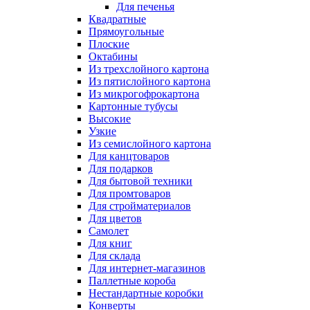
Для печенья
Квадратные
Прямоугольные
Плоские
Октабины
Из трехслойного картона
Из пятислойного картона
Из микрогофрокартона
Картонные тубусы
Высокие
Узкие
Из семислойного картона
Для канцтоваров
Для подарков
Для бытовой техники
Для промтоваров
Для стройматериалов
Для цветов
Самолет
Для книг
Для склада
Для интернет-магазинов
Паллетные короба
Нестандартные коробки
Конверты