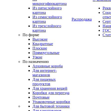
микрогофрокартона
Из пятислойного
Рекв
картона
Соци
Из семислойного
отве
Распродажа
картона
Сер
Из трехслойного
Наши
картона
ГОС
По форме
Стат
Высокие
Квадратные
Плоские
Прямоугольные
Узкие
По назначению
Архивные короба
Для интернет-
магазинов
Для пищевых
продуктов
Для хранения вещей
Коробки для переезда
Почтовые
Упаковочные коробки
Для бытовой техники
Для канцтоваров