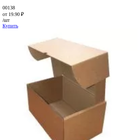
00138
от
19.90
₽
/шт
Купить
—
—