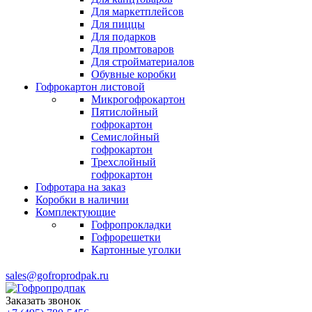
Для маркетплейсов
Для пиццы
Для подарков
Для промтоваров
Для стройматериалов
Обувные коробки
Гофрокартон листовой
Микрогофрокартон
Пятислойный
гофрокартон
Семислойный
гофрокартон
Трехслойный
гофрокартон
Гофротара на заказ
Коробки в наличии
Комплектующие
Гофропрокладки
Гофрорешетки
Картонные уголки
sales@gofroprodpak.ru
Заказать звонок