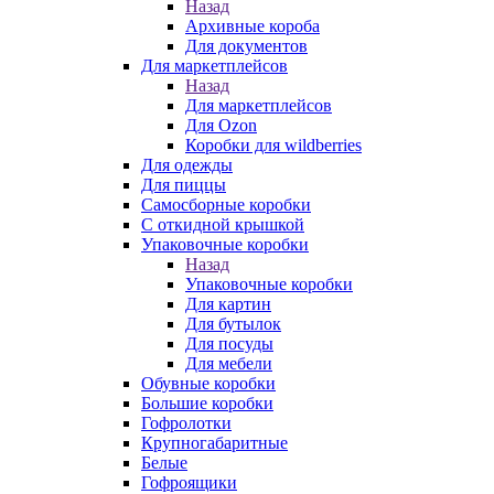
Назад
Архивные короба
Для документов
Для маркетплейсов
Назад
Для маркетплейсов
Для Ozon
Коробки для wildberries
Для одежды
Для пиццы
Самосборные коробки
С откидной крышкой
Упаковочные коробки
Назад
Упаковочные коробки
Для картин
Для бутылок
Для посуды
Для мебели
Обувные коробки
Большие коробки
Гофролотки
Крупногабаритные
Белые
Гофроящики