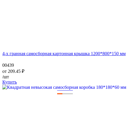
4-х гранная самосборная картонная крышка 1200*800*150 мм
00439
от
209.45
₽
/шт
Купить
—
—
—