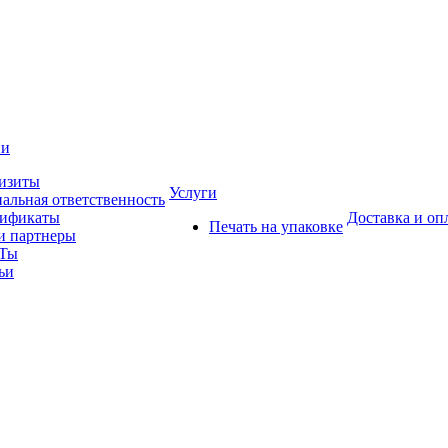
ии
изиты
Услуги
альная ответственность
тификаты
Доставка и оп
Печать на упаковке
 партнеры
Ты
ьи