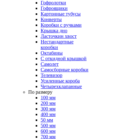
Гофролотки
Гофроящики
Картонные тубусы
Конверты
Коробки с ручками
Крышка дно
Ласточкин хвост
Нестандартные
коробки
Октабины
С откидной крышкой
Самолет
Самосборные коробки
Телевизор
Усиленные короба
Четырехклапанные
По размеру
100 мм
200 мм
300 мм
400 мм
50 мм
500 мм
600 мм
700 мм