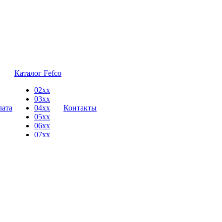
Каталог Fefco
02xx
03xx
лата
04xx
Контакты
05xx
06xx
07xx