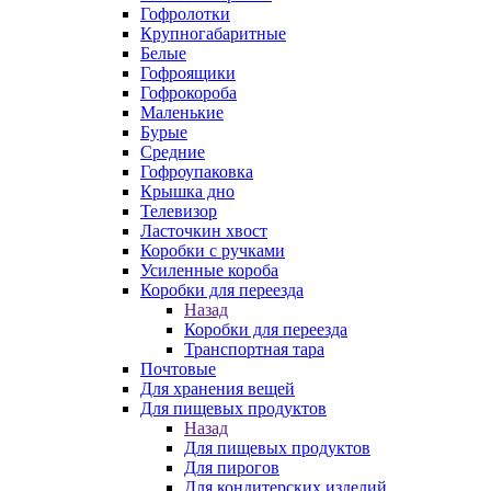
Гофролотки
Крупногабаритные
Белые
Гофроящики
Гофрокороба
Маленькие
Бурые
Средние
Гофроупаковка
Крышка дно
Телевизор
Ласточкин хвост
Коробки с ручками
Усиленные короба
Коробки для переезда
Назад
Коробки для переезда
Транспортная тара
Почтовые
Для хранения вещей
Для пищевых продуктов
Назад
Для пищевых продуктов
Для пирогов
Для кондитерских изделий