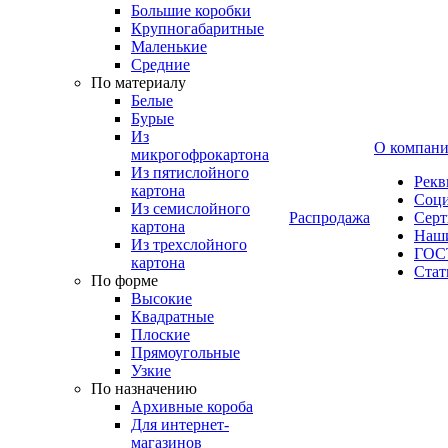
Большие коробки
Крупногабаритные
Маленькие
Средние
По материалу
Белые
Бурые
Из
О компан
микрогофрокартона
Из пятислойного
Рекв
картона
Соци
Из семислойного
Распродажа
Сер
картона
Наши
Из трехслойного
ГОС
картона
Стат
По форме
Высокие
Квадратные
Плоские
Прямоугольные
Узкие
По назначению
Архивные короба
Для интернет-
магазинов