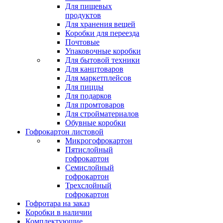
Для пищевых
продуктов
Для хранения вещей
Коробки для переезда
Почтовые
Упаковочные коробки
Для бытовой техники
Для канцтоваров
Для маркетплейсов
Для пиццы
Для подарков
Для промтоваров
Для стройматериалов
Обувные коробки
Гофрокартон листовой
Микрогофрокартон
Пятислойный
гофрокартон
Семислойный
гофрокартон
Трехслойный
гофрокартон
Гофротара на заказ
Коробки в наличии
Комплектующие