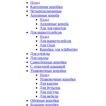
Назад
Картонные коробки
Четырехклапанные
Архивные короба
Назад
Архивные короба
Для документов
Для маркетплейсов
Назад
Для маркетплейсов
Для Ozon
Коробки для wildberries
Для одежды
Для пиццы
Самосборные коробки
С откидной крышкой
Упаковочные коробки
Назад
Упаковочные коробки
Для картин
Для бутылок
Для посуды
Для мебели
Обувные коробки
Большие коробки