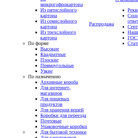
микрогофрокартона
Из пятислойного
Рекв
картона
Соци
Из семислойного
отве
Распродажа
картона
Сер
Из трехслойного
Наши
картона
ГОС
По форме
Стат
Высокие
Квадратные
Плоские
Прямоугольные
Узкие
По назначению
Архивные короба
Для интернет-
магазинов
Для пищевых
продуктов
Для хранения вещей
Коробки для переезда
Почтовые
Упаковочные коробки
Для бытовой техники
Для канцтоваров