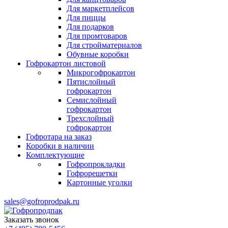
Для маркетплейсов
Для пиццы
Для подарков
Для промтоваров
Для стройматериалов
Обувные коробки
Гофрокартон листовой
Микрогофрокартон
Пятислойный
гофрокартон
Семислойный
гофрокартон
Трехслойный
гофрокартон
Гофротара на заказ
Коробки в наличии
Комплектующие
Гофропрокладки
Гофрорешетки
Картонные уголки
sales@gofroprodpak.ru
Заказать звонок