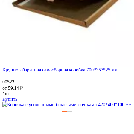
Крупногабаритная самосборная коробка 700*357*25 мм
00523
от
59.14
₽
/шт
Купить
—
—