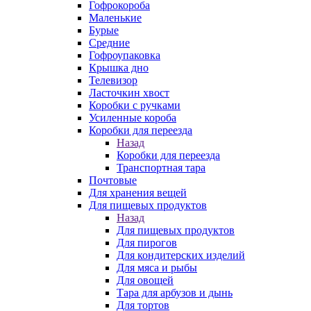
Гофрокороба
Маленькие
Бурые
Средние
Гофроупаковка
Крышка дно
Телевизор
Ласточкин хвост
Коробки с ручками
Усиленные короба
Коробки для переезда
Назад
Коробки для переезда
Транспортная тара
Почтовые
Для хранения вещей
Для пищевых продуктов
Назад
Для пищевых продуктов
Для пирогов
Для кондитерских изделий
Для мяса и рыбы
Для овощей
Тара для арбузов и дынь
Для тортов