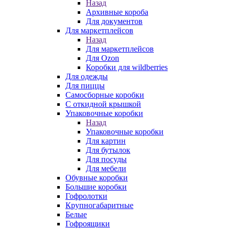
Назад
Архивные короба
Для документов
Для маркетплейсов
Назад
Для маркетплейсов
Для Ozon
Коробки для wildberries
Для одежды
Для пиццы
Самосборные коробки
С откидной крышкой
Упаковочные коробки
Назад
Упаковочные коробки
Для картин
Для бутылок
Для посуды
Для мебели
Обувные коробки
Большие коробки
Гофролотки
Крупногабаритные
Белые
Гофроящики