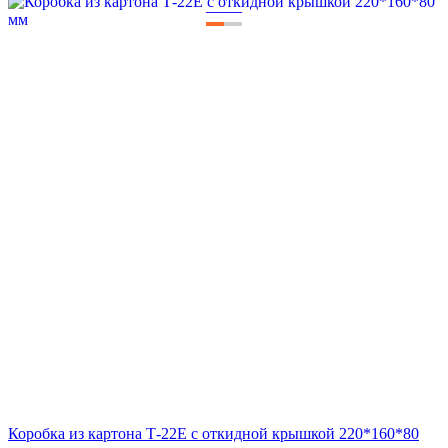
—
—
Коробка из картона Т-22Е с откидной крышкой 220*160*80