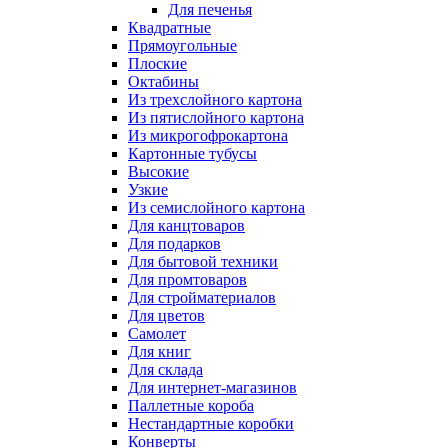
Для печенья
Квадратные
Прямоугольные
Плоские
Октабины
Из трехслойного картона
Из пятислойного картона
Из микрогофрокартона
Картонные тубусы
Высокие
Узкие
Из семислойного картона
Для канцтоваров
Для подарков
Для бытовой техники
Для промтоваров
Для стройматериалов
Для цветов
Самолет
Для книг
Для склада
Для интернет-магазинов
Паллетные короба
Нестандартные коробки
Конверты