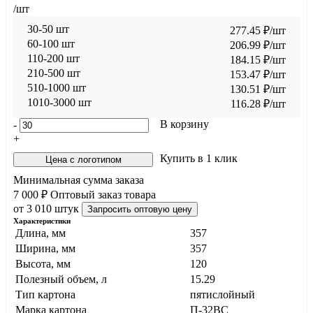
/шт
30-50 шт
277.45
₽
/шт
60-100 шт
206.99
₽
/шт
110-200 шт
184.15
₽
/шт
210-500 шт
153.47
₽
/шт
510-1000 шт
130.51
₽
/шт
1010-3000 шт
116.28
₽
/шт
В корзину
-
+
Купить в 1 клик
Цена с логотипом
Минимальная сумма заказа
7 000 ₽
Оптовый заказ товара
от 3 010 штук
Запросить оптовую цену
Характеристики
Длина, мм
357
Ширина, мм
357
Высота, мм
120
Полезный объем, л
15.29
Тип картона
пятислойный
Марка картона
П-32ВС