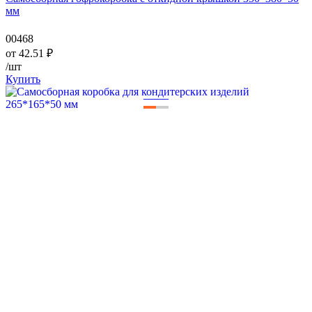
мм
00468
от
42.51
₽
/шт
Купить
—
—