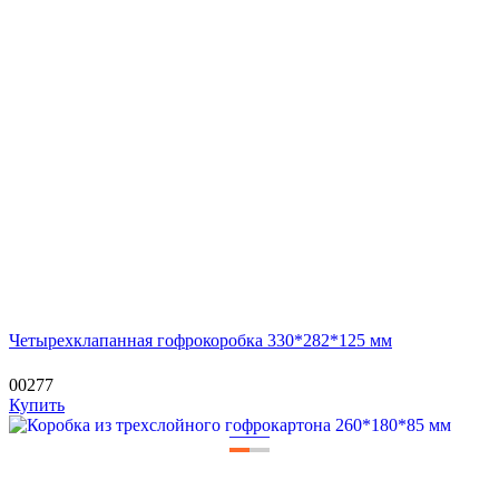
Четырехклапанная гофрокоробка 330*282*125 мм
00277
Купить
—
—