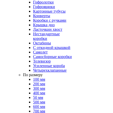
Гофролотки
Гофроящики
Картонные тубусы
Конверты
Коробки с ручками
Крышка дно
Ласточкин хвост
Нестандартные
коробки
Октабины
С откидной крышкой
Самолет
Самосборные коробки
Телевизор
Усиленные короба
Четырехклапанные
По размеру
100 мм
200 мм
300 мм
400 мм
50 мм
500 мм
600 мм
700 мм