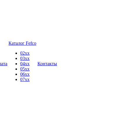
Каталог Fefco
02xx
03xx
лата
04xx
Контакты
05xx
06xx
07xx