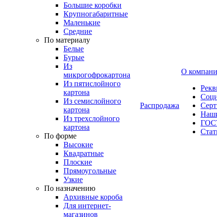
Большие коробки
Крупногабаритные
Маленькие
Средние
По материалу
Белые
Бурые
Из
О компан
микрогофрокартона
Из пятислойного
Рекв
картона
Соци
Из семислойного
Распродажа
Сер
картона
Наши
Из трехслойного
ГОС
картона
Стат
По форме
Высокие
Квадратные
Плоские
Прямоугольные
Узкие
По назначению
Архивные короба
Для интернет-
магазинов