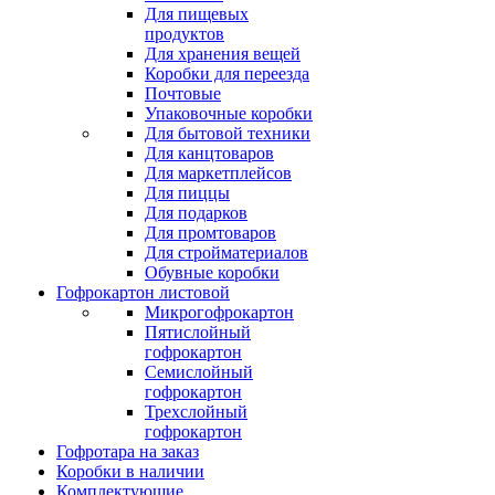
Для пищевых
продуктов
Для хранения вещей
Коробки для переезда
Почтовые
Упаковочные коробки
Для бытовой техники
Для канцтоваров
Для маркетплейсов
Для пиццы
Для подарков
Для промтоваров
Для стройматериалов
Обувные коробки
Гофрокартон листовой
Микрогофрокартон
Пятислойный
гофрокартон
Семислойный
гофрокартон
Трехслойный
гофрокартон
Гофротара на заказ
Коробки в наличии
Комплектующие