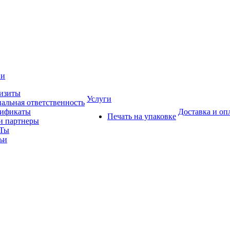
ии
изиты
Услуги
альная ответственность
тификаты
Доставка и оп
Печать на упаковке
 партнеры
Ты
ьи