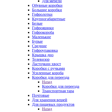
Для мебели
Обувные коробки
Большие коробки
Гофролотки
Крупногабаритные
Белые
Гофроящики
Гофрокороба
Маленькие
Бурые
Средние
Гофроупаковка
Крышка дно
Телевизор
Ласточкин хвост
Коробки с ручками
Усиленные короба
Коробки для переезда
Назад
Коробки для переезда
Транспортная тара
Почтовые
Для хранения вещей
Для пищевых продуктов
Назад