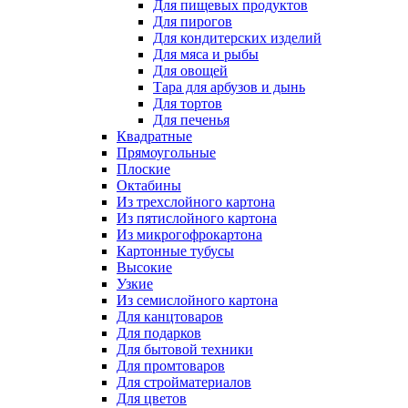
Для пищевых продуктов
Для пирогов
Для кондитерских изделий
Для мяса и рыбы
Для овощей
Тара для арбузов и дынь
Для тортов
Для печенья
Квадратные
Прямоугольные
Плоские
Октабины
Из трехслойного картона
Из пятислойного картона
Из микрогофрокартона
Картонные тубусы
Высокие
Узкие
Из семислойного картона
Для канцтоваров
Для подарков
Для бытовой техники
Для промтоваров
Для стройматериалов
Для цветов