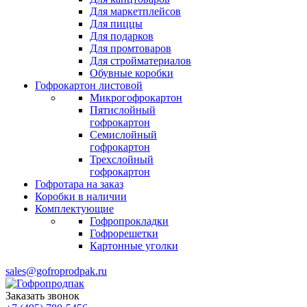
Для маркетплейсов
Для пиццы
Для подарков
Для промтоваров
Для стройматериалов
Обувные коробки
Гофрокартон листовой
Микрогофрокартон
Пятислойный
гофрокартон
Семислойный
гофрокартон
Трехслойный
гофрокартон
Гофротара на заказ
Коробки в наличии
Комплектующие
Гофропрокладки
Гофрорешетки
Картонные уголки
sales@gofroprodpak.ru
Заказать звонок