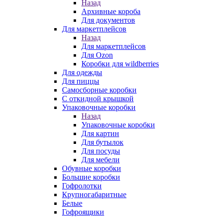
Назад
Архивные короба
Для документов
Для маркетплейсов
Назад
Для маркетплейсов
Для Ozon
Коробки для wildberries
Для одежды
Для пиццы
Самосборные коробки
С откидной крышкой
Упаковочные коробки
Назад
Упаковочные коробки
Для картин
Для бутылок
Для посуды
Для мебели
Обувные коробки
Большие коробки
Гофролотки
Крупногабаритные
Белые
Гофроящики