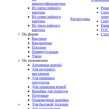
микрогофрокартона
Из пятислойного
Рекв
картона
Соци
Из семислойного
отве
Распродажа
картона
Сер
Из трехслойного
Наши
картона
ГОС
По форме
Стат
Высокие
Квадратные
Плоские
Прямоугольные
Узкие
По назначению
Архивные короба
Для интернет-
магазинов
Для пищевых
продуктов
Для хранения вещей
Коробки для переезда
Почтовые
Упаковочные коробки
Для бытовой техники
Для канцтоваров