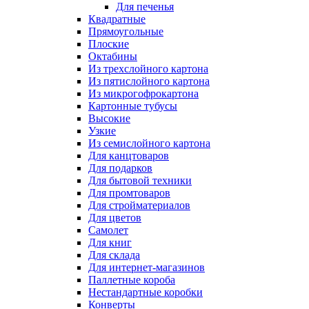
Для печенья
Квадратные
Прямоугольные
Плоские
Октабины
Из трехслойного картона
Из пятислойного картона
Из микрогофрокартона
Картонные тубусы
Высокие
Узкие
Из семислойного картона
Для канцтоваров
Для подарков
Для бытовой техники
Для промтоваров
Для стройматериалов
Для цветов
Самолет
Для книг
Для склада
Для интернет-магазинов
Паллетные короба
Нестандартные коробки
Конверты