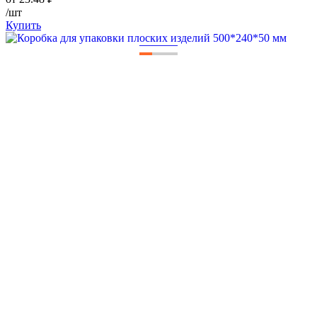
/шт
Купить
—
—
—