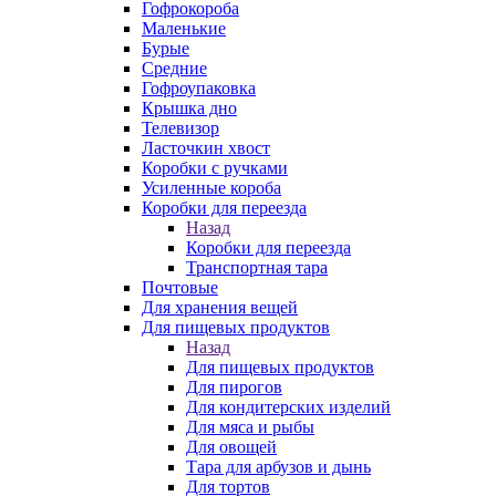
Гофрокороба
Маленькие
Бурые
Средние
Гофроупаковка
Крышка дно
Телевизор
Ласточкин хвост
Коробки с ручками
Усиленные короба
Коробки для переезда
Назад
Коробки для переезда
Транспортная тара
Почтовые
Для хранения вещей
Для пищевых продуктов
Назад
Для пищевых продуктов
Для пирогов
Для кондитерских изделий
Для мяса и рыбы
Для овощей
Тара для арбузов и дынь
Для тортов